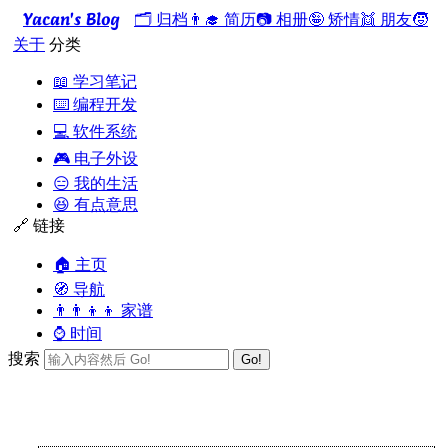
Yacan's Blog
🗂️ 归档
👨‍🎓 简历
📷 相册
🤪 矫情
👯 朋友
🧒
关于
分类
📖 学习笔记
⌨️ 编程开发
💻 软件系统
🎮 电子外设
😑 我的生活
😆 有点意思
🔗 链接
🏠 主页
🧭 导航
👨‍👨‍👦‍👦 家谱
⌚ 时间
搜索
Go!