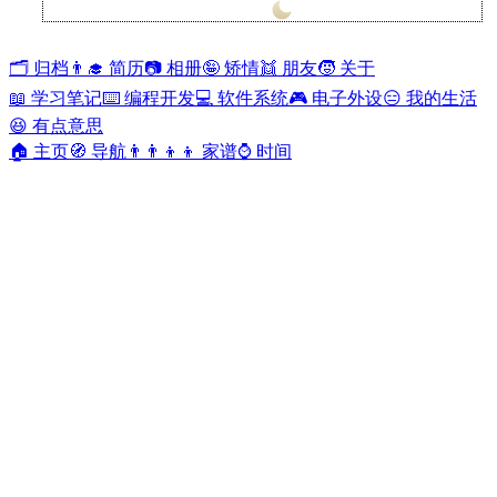
兰开斯特
29°
🗂️ 归档
👨‍🎓 简历
📷 相册
🤪 矫情
👯 朋友
🧒 关于
📖 学习笔记
⌨️ 编程开发
💻 软件系统
🎮 电子外设
😑 我的生活
😆 有点意思
🏠 主页
🧭 导航
👨‍👨‍👦‍👦 家谱
⌚ 时间
包含标签 "JS" 的文章