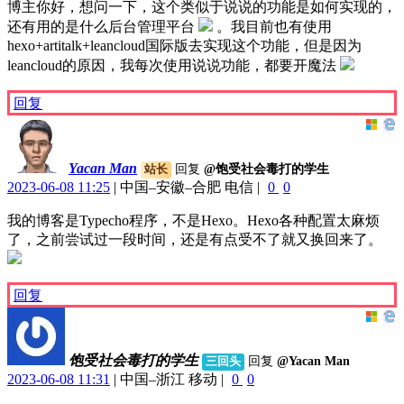
博主你好，想问一下，这个类似于说说的功能是如何实现的，
还有用的是什么后台管理平台
。我目前也有使用
hexo+artitalk+leancloud国际版去实现这个功能，但是因为
leancloud的原因，我每次使用说说功能，都要开魔法
回复
Yacan Man
回复
@饱受社会毒打的学生
站长
2023-06-08 11:25
|
中国–安徽–合肥 电信
|
0
0
我的博客是Typecho程序，不是Hexo。Hexo各种配置太麻烦
了，之前尝试过一段时间，还是有点受不了就又换回来了。
回复
饱受社会毒打的学生
回复
@Yacan Man
三回头
2023-06-08 11:31
|
中国–浙江 移动
|
0
0