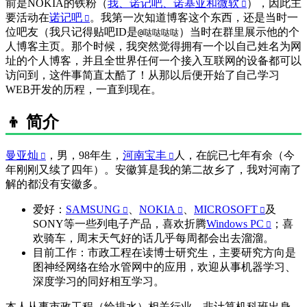
前是NOKIA的铁粉（
我、诺记吧、诺基亚和微软
），因此主
要活动在
诺记吧
。我第一次知道博客这个东西，还是当时一
位吧友（我只记得贴吧ID是
）当时在群里展示他的个
@哒哒哒哒
人博客主页。那个时候，我突然觉得拥有一个以自己姓名为网
址的个人博客，并且全世界任何一个接入互联网的设备都可以
访问到，这件事简直太酷了！从那以后便开始了自己学习
WEB开发的历程，一直到现在。
👦 简介
曼亚灿
，男，98年生，
河南宝丰
人，在皖已七年有余（今
年刚刚又续了四年）。安徽算是我的第二故乡了，我对河南了
解的都没有安徽多。
爱好：
SAMSUNG
、
NOKIA
、
MICROSOFT
及
SONY等一些列电子产品，喜欢折腾
Windows PC
；喜
欢骑车，周末天气好的话几乎每周都会出去溜溜。
目前工作：市政工程在读博士研究生，主要研究方向是
图神经网络在给水管网中的应用，欢迎从事机器学习、
深度学习的同好相互学习。
本人从事市政工程（给排水）相关行业，非计算机科班出身，