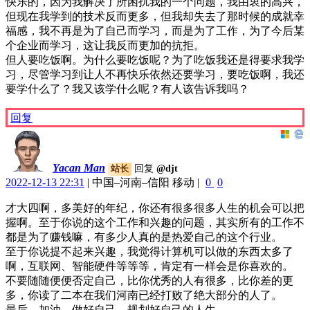
快乐的，因为我解决了所困扰我的一个问题，我由衷的高兴，
但现在我学到的技术反而更多，但我却失去了那时候的成就幸
福感，我不再是为了自己而学习，而是为了工作，为了今后某
个企业而学习，这让我反而更加的抗拒。
但人要吃饭啊。为什么要吃饭呢？为了吃饭我还是得要求我学
习，尽管学习到让人不再快乐依然还要学习，要吃饭啊，我还
要学什么了？我又该学什么呢？有人该告诉我吗？
回复
Yacan Man
回复
@djt
站长
2022-12-13 22:31
|
中国–河南–信阳 移动
|
0
0
才大四啊，多美好的年纪，你还有很多很多人生的机会可以把
握啊。至于你说的这个工作和兴趣的问题，其实所有的工作不
都是为了赚钱嘛，有多少人真的是热爱自己的这个行业。
至于你说提不起来兴趣，我觉得计算机可以做的东西太多了
啊，互联网、智能硬件等等等，肯定有一样会是你喜欢的。
不要随随便便否定自己，比你优秀的人有很多，比你差的更
多，你读了二本在我们河南已经打败了绝大部分的人了。
最后，加油，做好自己，规划好自己的人生。