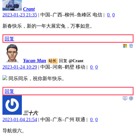
Crant
2023-01-23 21:35
|
中国–广西–柳州–鱼峰区 电信
|
0
0
新春快乐，新的一年大展宏兔，万事如意。
回复
Yacan Man
回复
@Crant
站长
2023-01-24 10:29
|
中国–河南–鹤壁 移动
|
0
0
同乐同乐，祝你新年快乐。
回复
三十六
2023-01-04 21:54
|
中国–广东–广州 联通
|
0
0
导航很六。