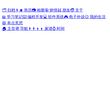
🗂️ 归档
👨‍🎓 简历
📷 相册
🤪 矫情
👯 朋友
🧒 关于
📖 学习笔记
⌨️ 编程开发
💻 软件系统
🎮 电子外设
😑 我的生活
😆 有点意思
🏠 主页
🧭 导航
👨‍👨‍👦‍👦 家谱
⌚ 时间
🧒 关于
Yacan Man
•
2017-07-02
•
607 评论
•
503641 阅读