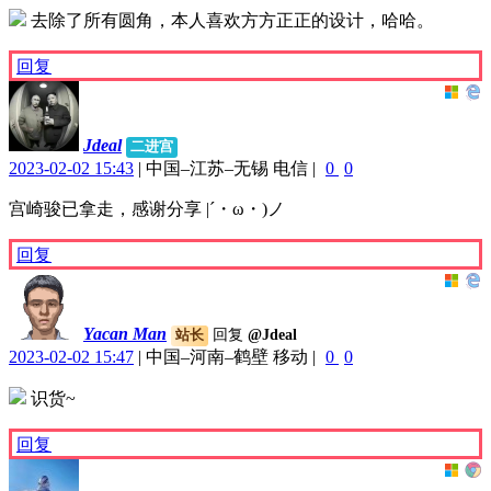
去除了所有圆角，本人喜欢方方正正的设计，哈哈。
回复
Jdeal
二进宫
2023-02-02 15:43
|
中国–江苏–无锡 电信
|
0
0
宫崎骏已拿走，感谢分享 |´・ω・)ノ
回复
Yacan Man
回复
@Jdeal
站长
2023-02-02 15:47
|
中国–河南–鹤壁 移动
|
0
0
识货~
回复