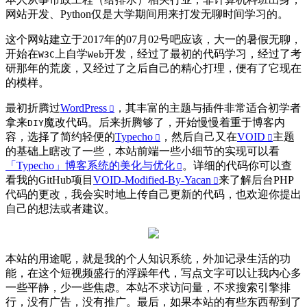
网站开发、Python仅是大学期间用来打发无聊时间学习的。
这个网站建立于2017年的07月02号吧应该，大一的暑假无聊，
开始在
上自学
开发，经过了最初的代码学习，经过了考
W3C
Web
研那年的荒废，又经过了之后自己的精心打理，便有了它现在
的模样。
最初折腾过
WordPress
，其丰富的主题与插件非常适合初学者
拿来
魔改代码。后来折腾够了，开始慢慢着重于博客内
DIY
容，选择了简约轻便的
Typecho
，然后自己又在
VOID
主题
的基础上瞎改了一些，本站前端一些小细节的实现可以看
「Typecho」博客系统的美化与优化
。详细的代码你可以查
看我的GitHub项目
VOID-Modified-By-Yacan
来了解后台PHP
代码的更改，我会实时地上传自己更新的代码，也欢迎你提出
自己的想法或者建议。
本站的用途呢，就是我的个人知识系统，外加记录生活的功
能，在这个短视频盛行的浮躁年代，写点文字可以让我内心多
一些平静，少一些焦虑。本站不求访问量，不求搜索引擎排
行，没有广告，没有推广。最后，如果本站的有些东西帮到了