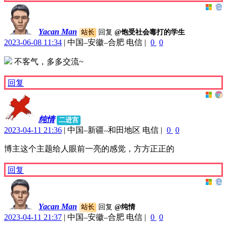
Yacan Man
回复
@饱受社会毒打的学生
站长
2023-06-08 11:34
|
中国–安徽–合肥 电信
|
0
0
不客气，多多交流~
回复
纯情
二进宫
2023-04-11 21:36
|
中国–新疆–和田地区 电信
|
0
0
博主这个主题给人眼前一亮的感觉，方方正正的
回复
Yacan Man
回复
@纯情
站长
2023-04-11 21:37
|
中国–安徽–合肥 电信
|
0
0