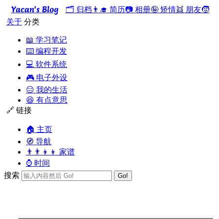
Yacan's Blog
🗂️ 归档
👨‍🎓 简历
📷 相册
🤪 矫情
👯 朋友
🧒
关于
分类
📖 学习笔记
⌨️ 编程开发
💻 软件系统
🎮 电子外设
😑 我的生活
😆 有点意思
🔗 链接
🏠 主页
🧭 导航
👨‍👨‍👦‍👦 家谱
⌚ 时间
搜索
Go!