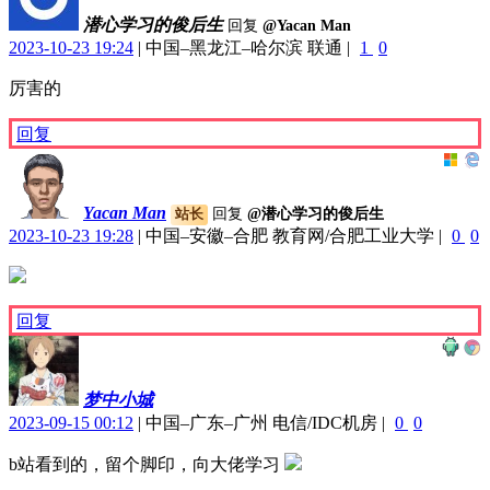
潜心学习的俊后生
回复
@Yacan Man
2023-10-23 19:24
|
中国–黑龙江–哈尔滨 联通
|
1
0
厉害的
回复
Yacan Man
回复
@潜心学习的俊后生
站长
2023-10-23 19:28
|
中国–安徽–合肥 教育网/合肥工业大学
|
0
0
回复
梦中小城
2023-09-15 00:12
|
中国–广东–广州 电信/IDC机房
|
0
0
b站看到的，留个脚印，向大佬学习