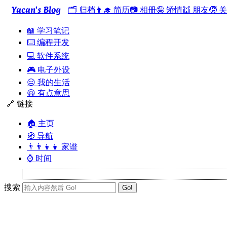
Yacan's Blog
🗂️ 归档
👨‍🎓 简历
📷 相册
🤪 矫情
👯 朋友
🧒 
📖 学习笔记
⌨️ 编程开发
💻 软件系统
🎮 电子外设
😑 我的生活
😆 有点意思
🔗 链接
🏠 主页
🧭 导航
👨‍👨‍👦‍👦 家谱
⌚ 时间
搜索
Go!