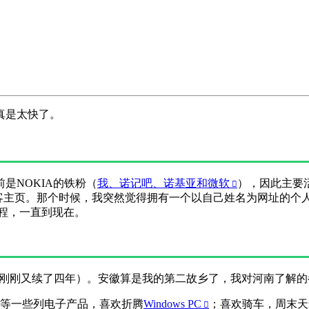
真是太快了。
是NOKIA的铁粉（
我、诺记吧、诺基亚和微软
），因此主要
客主页。那个时候，我突然觉得拥有一个以自己姓名为网址的个
程，一直到现在。
刚刚又续了四年）。安徽算是我的第二故乡了，我对河南了解的
Y等一些列电子产品，喜欢折腾
Windows PC
；喜欢骑车，周末天