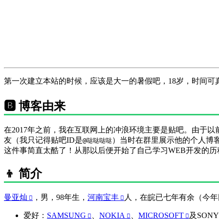
第一次建立本站的时候，应该是大一的暑假吧，18岁，时间可
🅱️ 博客由来
在2017年之前，我在互联网上的冲浪环境主要是贴吧。由于以前
友（我只记得贴吧ID是
）当时在群里展示他的个人博
@哒哒哒哒
这件事简直太酷了！从那以后便开始了自己学习WEB开发的历
👦 简介
曼亚灿
，男，98年生，
河南宝丰
人，在皖已七年有余（今年
爱好：
SAMSUNG
、
NOKIA
、
MICROSOFT
及SON