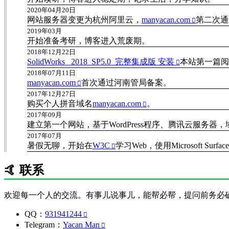
2020年04月20日
网站服务器变更为杭州阿里云，
manyacan.com
第二次通
2019年03月
开始准备考研，博客进入荒废期。
2018年12月22日
SolidWorks_ 2018_SP5.0_完整集成版 安装
本站第一篇阅
2018年07月11日
manyacan.com
首次通过河南管局备案。
2017年12月27日
购买个人拼音域名
manyacan.com
。
2017年09月
建立第一个网站，基于WordPress程序、腾讯云服务器，域名
2017年07月
暑假无聊，开始在
W3C
学习Web，使用Microsoft Surfac
🤙 联系
欢迎每一个人的交流。有事儿说事儿，能帮必帮，提问前务必
QQ：
931941244
Telegram：
Yacan Man