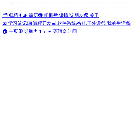
🗂️ 归档
👨‍🎓 简历
📷 相册
🤪 矫情
👯 朋友
🧒 关于
📖 学习笔记
⌨️ 编程开发
💻 软件系统
🎮 电子外设
😑 我的生活

🏠 主页
🧭 导航
👨‍👨‍👦‍👦 家谱
⌚ 时间
🧒 关于
Yacan Man
•
2017-07-02
•
607 评论
•
503631 阅读