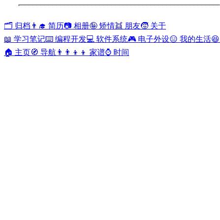
🗂️ 归档
👨‍🎓 简历
📷 相册
🤪 矫情
👯 朋友
🧒 关于
📖 学习笔记
⌨️ 编程开发
💻 软件系统
🎮 电子外设
😑 我的生活

🏠 主页
🧭 导航
👨‍👨‍👦‍👦 家谱
⌚ 时间
分类 "💻 软件系统" 下的文章