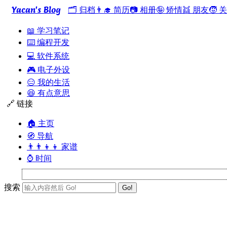
Yacan's Blog
🗂️ 归档
👨‍🎓 简历
📷 相册
🤪 矫情
👯 朋友
🧒 
📖 学习笔记
⌨️ 编程开发
💻 软件系统
🎮 电子外设
😑 我的生活
😆 有点意思
🔗 链接
🏠 主页
🧭 导航
👨‍👨‍👦‍👦 家谱
⌚ 时间
搜索
Go!