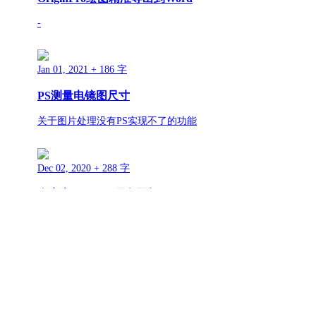
-
Jan 01, 2021
+ 186 字
PS测量电镜图尺寸
关于图片处理没有PS实现不了的功能
Dec 02, 2020
+ 288 字
自定义windows硬盘图标
花里胡哨没啥用
Oct 21, 2020
+ 637 字
OriginLab绘制分组双Y轴图形