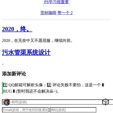
PS
学习很重要
赏杯咖啡
赞一个
2
2020，终。
2020，在无奈中又不愿屈服，继续向前。
污水管渠系统设计
-
添加新评论
1️⃣ QQ邮箱可解析头像；2️⃣ 评论失败不要怕，这是一个🐛
BUG🐛(暂时我还不会解决🙇~)。
🎲