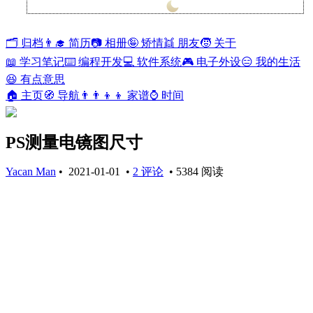
波莫纳
20°
🗂️ 归档
👨‍🎓 简历
📷 相册
🤪 矫情
👯 朋友
🧒 关于
📖 学习笔记
⌨️ 编程开发
💻 软件系统
🎮 电子外设
😑 我的生活
😆 有点意思
🏠 主页
🧭 导航
👨‍👨‍👦‍👦 家谱
⌚ 时间
PS测量电镜图尺寸
Yacan Man
•
2021-01-01
•
2 评论
•
5384 阅读