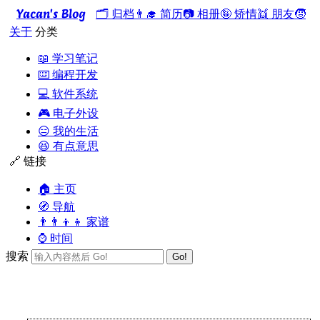
Yacan's Blog
🗂️ 归档
👨‍🎓 简历
📷 相册
🤪 矫情
👯 朋友
🧒
关于
分类
📖 学习笔记
⌨️ 编程开发
💻 软件系统
🎮 电子外设
😑 我的生活
😆 有点意思
🔗 链接
🏠 主页
🧭 导航
👨‍👨‍👦‍👦 家谱
⌚ 时间
搜索
Go!