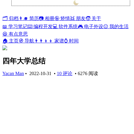
兰开斯特
28°
🗂️ 归档
👨‍🎓 简历
📷 相册
🤪 矫情
👯 朋友
🧒 关于
📖 学习笔记
⌨️ 编程开发
💻 软件系统
🎮 电子外设
😑 我的生活
😆 有点意思
🏠 主页
🧭 导航
👨‍👨‍👦‍👦 家谱
⌚ 时间
四年大学总结
Yacan Man
•
2022-10-31
•
10 评论
•
6276 阅读