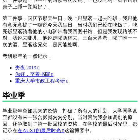
第一件事是，下半年的时候有次发烧了，也没吃药，图书馆趴
桌子上睡一觉就好了。
第二件事，国庆节那天生日，晚上跟昱茗一起去吃饭，我跟他
有意无意提了一嘴说今天我生日，当时我们已经在吃饭了。吃
完饭昱茗骑着他的小电驴带着我回图书馆，但是我发现路线不
对，我说去哪儿，他说走喝两杯去。三百天备考，喝了唯一一
次的酒。昱茗这兄弟，是真能处啊。
考研那年的一点记录：
失夜 2019
你好，至善书院
重庆大学市政工程考研
毕业季
毕业那年突如其来的疫情，打破了所有人的计划。大学同学甚
至都没有来一张合影就匆匆分别。当时因为我参加调剂的原
因，还争取到了第一批回校的资格，在学校的最后时光里，都
记录在
在AUST的最后时光
这篇博客中。