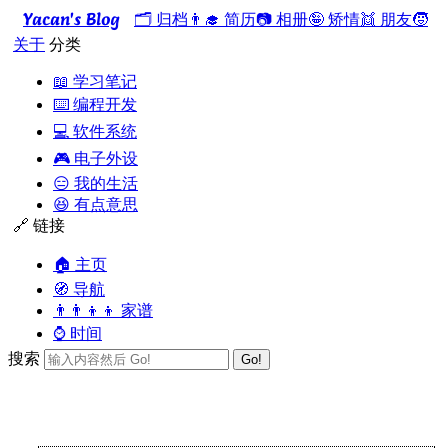
Yacan's Blog
🗂️ 归档
👨‍🎓 简历
📷 相册
🤪 矫情
👯 朋友
🧒
关于
分类
📖 学习笔记
⌨️ 编程开发
💻 软件系统
🎮 电子外设
😑 我的生活
😆 有点意思
🔗 链接
🏠 主页
🧭 导航
👨‍👨‍👦‍👦 家谱
⌚ 时间
搜索
Go!