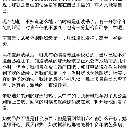
观，那就是自己的命运是掌握在自己手里的，靠人只能靠自
己。
现在想想，不知道怎么地，当时就是想读书了。有一分那个年
纪的叛逆，对班主任的不服气，也有一分想给自己争口气吧。
两百天，从被停课到班级第一，理综超长发挥，高考一举逆
袭。
高考查到成绩后，哪儿有心情看专业学校啥的，当时已经不知
道自己姓啥了。知道成绩的那天应该是正式公布成绩前的几个
小时，傍晚，我和晨在金伯翰门口吧，邓打电话说在教育局看
到了我的成绩，是我们班第一个，当时我以为他跟我开玩笑，
直到他多次确认，我还是感觉不可思议。晚上凌晨自己又查了
查，是真的，激动的一夜没睡着。
录取通知书到的那天很热，大中午的，我骑电瓶车跑了几公里
到镇上去取。回来的时候爸爸妹妹奶奶在家，拆开给他们看了
看。
奶奶虽然不懂是什么东西，但是看到我们几个都那么开心，她
也很开心。夏天很热，奶奶摇着她那缝缝补补多年的芭蕉扇。