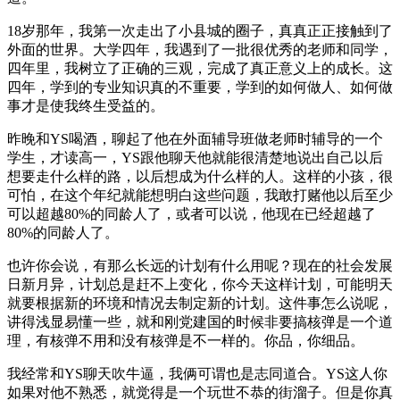
18岁那年，我第一次走出了小县城的圈子，真真正正接触到了
外面的世界。大学四年，我遇到了一批很优秀的老师和同学，
四年里，我树立了正确的三观，完成了真正意义上的成长。这
四年，学到的专业知识真的不重要，学到的如何做人、如何做
事才是使我终生受益的。
昨晚和YS喝酒，聊起了他在外面辅导班做老师时辅导的一个
学生，才读高一，YS跟他聊天他就能很清楚地说出自己以后
想要走什么样的路，以后想成为什么样的人。这样的小孩，很
可怕，在这个年纪就能想明白这些问题，我敢打赌他以后至少
可以超越80%的同龄人了，或者可以说，他现在已经超越了
80%的同龄人了。
也许你会说，有那么长远的计划有什么用呢？现在的社会发展
日新月异，计划总是赶不上变化，你今天这样计划，可能明天
就要根据新的环境和情况去制定新的计划。这件事怎么说呢，
讲得浅显易懂一些，就和刚党建国的时候非要搞核弹是一个道
理，有核弹不用和没有核弹是不一样的。你品，你细品。
我经常和YS聊天吹牛逼，我俩可谓也是志同道合。YS这人你
如果对他不熟悉，就觉得是一个玩世不恭的街溜子。但是你真