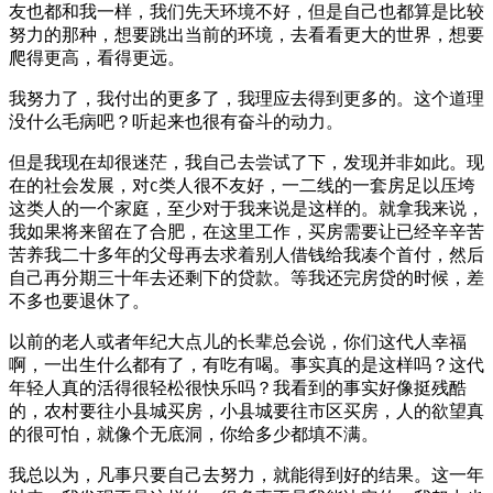
友也都和我一样，我们先天环境不好，但是自己也都算是比较
努力的那种，想要跳出当前的环境，去看看更大的世界，想要
爬得更高，看得更远。
我努力了，我付出的更多了，我理应去得到更多的。这个道理
没什么毛病吧？听起来也很有奋斗的动力。
但是我现在却很迷茫，我自己去尝试了下，发现并非如此。现
在的社会发展，对
类人很不友好，一二线的一套房足以压垮
C
这类人的一个家庭，至少对于我来说是这样的。就拿我来说，
我如果将来留在了合肥，在这里工作，买房需要让已经辛辛苦
苦养我二十多年的父母再去求着别人借钱给我凑个首付，然后
自己再分期三十年去还剩下的贷款。等我还完房贷的时候，差
不多也要退休了。
以前的老人或者年纪大点儿的长辈总会说，你们这代人幸福
啊，一出生什么都有了，有吃有喝。事实真的是这样吗？这代
年轻人真的活得很轻松很快乐吗？我看到的事实好像挺残酷
的，农村要往小县城买房，小县城要往市区买房，人的欲望真
的很可怕，就像个无底洞，你给多少都填不满。
我总以为，凡事只要自己去努力，就能得到好的结果。这一年