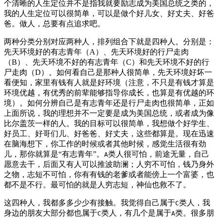
个清晰的人生定位并不是指我就要励志成为美国总统之类的，
我的人生定位可以很简单，可以是做个好儿女、好丈夫、好爸
爸。做人，总要有点追求吧。
两种分类分别对应两种人，排列组合下就是四种人。分别是：
先天环境好的有志青年（A）、先天环境好的行尸走肉
（B）、先天环境不好的有志青年（C）和先天环境不好的行
尸走肉（D）。如何看自己是那种人很简单，先天环境好坏一
看便知，家里有钱有人就是好环境（注意，不只是有钱才算是
环境优越，有优秀的前辈能够指导你成长，也算是有优越的环
境）。如何分辨自己是有志青年还是行尸走肉也很简单，正如
上面所说，我的理想并不一定要是成为美国总统，或者成为像
比尔盖茨一样的人。我的目标可以很简单，我想做个好学生、
好员工、好哥们儿、好爸爸、好丈夫，这些都算是。现在迅速
在脑海想下，你工作的时候或者其他时候，感觉生活很有劲
儿，那你就算是“有志青年”。
类人很可怕，前途无量，自己
A
愿意去干，后面又有人可以推波助澜；人穷不可怕，钱乃身外
之物，志短不可怕，你有有钱的老爹或者能傍上一个富婆，也
都不是不行。最可怕的就是人穷志短，神仙也救不了。
这四种人，我都多多少少有接触。我觉得自己属于
类人，我
C
身边的朋友大部分都也属于
类人，有几个是属于
类。很多朋
C
A