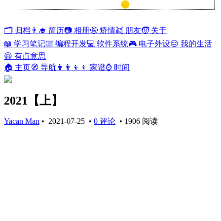
兰开斯特
33°
🗂️ 归档
👨‍🎓 简历
📷 相册
🤪 矫情
👯 朋友
🧒 关于
📖 学习笔记
⌨️ 编程开发
💻 软件系统
🎮 电子外设
😑 我的生活
😆 有点意思
🏠 主页
🧭 导航
👨‍👨‍👦‍👦 家谱
⌚ 时间
2021【上】
Yacan Man
•
2021-07-25
•
0 评论
•
1906 阅读