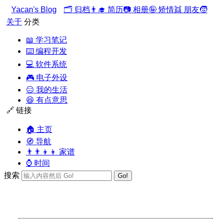
Yacan's Blog
🗂️ 归档
👨‍🎓 简历
📷 相册
🤪 矫情
👯 朋友
🧒
关于
分类
📖 学习笔记
⌨️ 编程开发
💻 软件系统
🎮 电子外设
😑 我的生活
😆 有点意思
🔗 链接
🏠 主页
🧭 导航
👨‍👨‍👦‍👦 家谱
⌚ 时间
搜索
Go!