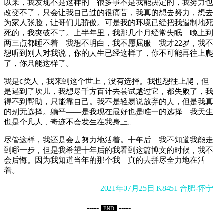
以来，我发现不是这样的，很多事不是我能决定的，我努力也
改变不了，只会让我自己过的很痛苦，我真的想去努力，想去
为家人张脸，让哥们儿骄傲。可是我的环境已经把我遏制地死
死的，我突破不了。上半年里，我那几个月经常失眠，晚上到
两三点都睡不着，我想不明白，我不愿屈服，我才22岁，我不
想听到别人对我说，你的人生已经这样了，你不可能再往上爬
了，你只能这样了。
我是
类人，我来到这个世上，没有选择。我也想往上爬，但
C
是遇到了坎儿，我想尽千方百计去尝试越过它，都失败了，我
得不到帮助，只能靠自己。我不是轻易说放弃的人，但是我真
的别无选择。躺平——是我现在最好也是唯一的选择，我天生
也是个凡人，奇迹不会发生在我身上。
尽管这样，我还是会去努力地活着。十年后，我不知道我能走
到哪一步，但是我希望十年后的我看到这篇博文的时候，我不
会后悔。因为我知道当年的那个我，真的去拼尽全力地在活
着。
2021年07月25日 K8451 合肥-怀宁
-----
-----
END