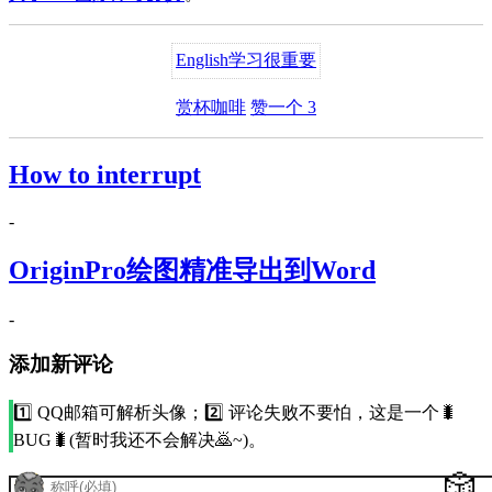
English
学习很重要
赏杯咖啡
赞一个
3
How to interrupt
-
OriginPro绘图精准导出到Word
-
添加新评论
1️⃣ QQ邮箱可解析头像；2️⃣ 评论失败不要怕，这是一个🐛
BUG🐛(暂时我还不会解决🙇~)。
🎲