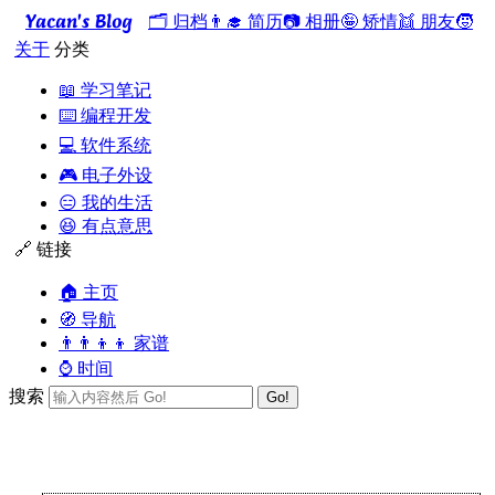
Yacan's Blog
🗂️ 归档
👨‍🎓 简历
📷 相册
🤪 矫情
👯 朋友
🧒
关于
分类
📖 学习笔记
⌨️ 编程开发
💻 软件系统
🎮 电子外设
😑 我的生活
😆 有点意思
🔗 链接
🏠 主页
🧭 导航
👨‍👨‍👦‍👦 家谱
⌚ 时间
搜索
Go!