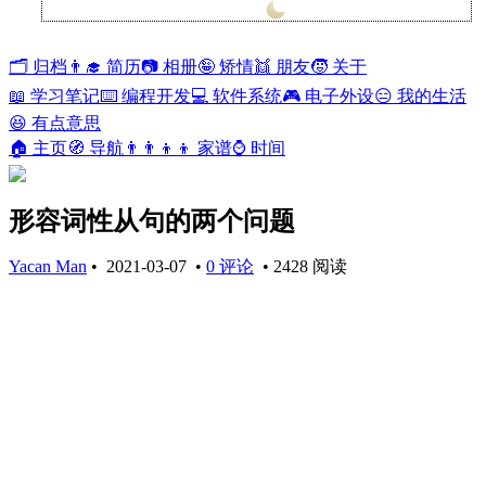
兰开斯特
29°
🗂️ 归档
👨‍🎓 简历
📷 相册
🤪 矫情
👯 朋友
🧒 关于
📖 学习笔记
⌨️ 编程开发
💻 软件系统
🎮 电子外设
😑 我的生活
😆 有点意思
🏠 主页
🧭 导航
👨‍👨‍👦‍👦 家谱
⌚ 时间
形容词性从句的两个问题
Yacan Man
•
2021-03-07
•
0 评论
•
2428 阅读