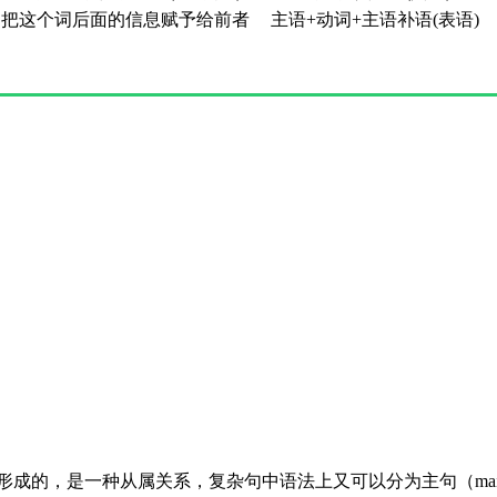
把这个词后面的信息赋予给前者
主语+动词+主语补语(表语)
e）“套娃”形成的，是一种从属关系，复杂句中语法上又可以分为主句（main clau