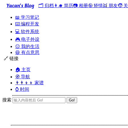
Yacan's Blog
🗂️ 归档
👨‍🎓 简历
📷 相册
🤪 矫情
👯 朋友
🧒 
📖 学习笔记
⌨️ 编程开发
💻 软件系统
🎮 电子外设
😑 我的生活
😆 有点意思
🔗 链接
🏠 主页
🧭 导航
👨‍👨‍👦‍👦 家谱
⌚ 时间
搜索
Go!