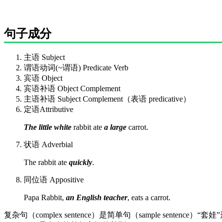
句子成分
主语 Subject
谓语动词(~谓语) Predicate Verb
宾语 Object
宾语补语 Object Complement
主语补语 Subject Complement（表语 predicative）
定语Attributive
The little white
rabbit ate
a large
carrot.
状语 Adverbial
The rabbit ate
quickly
.
同位语 Appositive
Papa Rabbit,
an English teacher
, eats a carrot.
复杂句（complex sentence）是简单句（sample sentenc