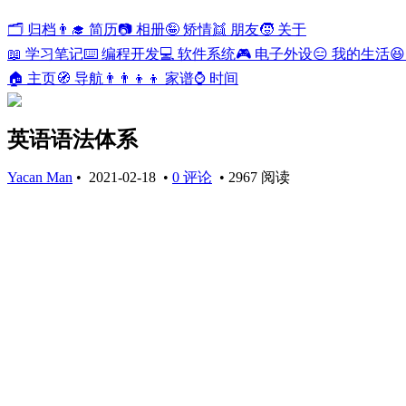
🗂️ 归档
👨‍🎓 简历
📷 相册
🤪 矫情
👯 朋友
🧒 关于
📖 学习笔记
⌨️ 编程开发
💻 软件系统
🎮 电子外设
😑 我的生活

🏠 主页
🧭 导航
👨‍👨‍👦‍👦 家谱
⌚ 时间
英语语法体系
Yacan Man
•
2021-02-18
•
0 评论
•
2967 阅读