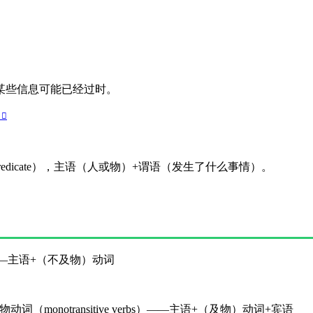
其中某些信息可能已经过时。
redicate），主语（人或物）+谓语（发生了什么事情）。
s）——主语+（不及物）动词
动词（monotransitive verbs）——主语+（及物）动词+宾语