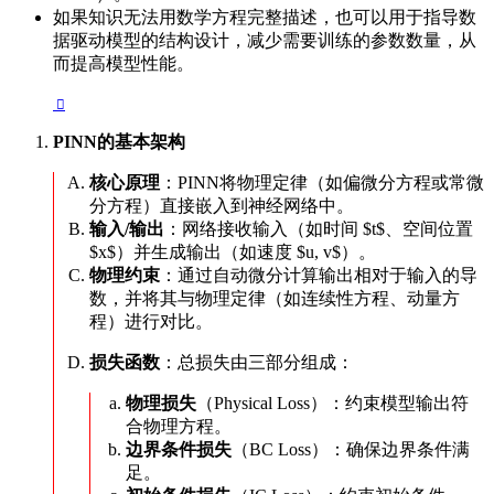
如果知识无法用数学方程完整描述，也可以用于指导数
据驱动模型的结构设计，减少需要训练的参数数量，从
而提高模型性能。
PINN的基本架构
核心原理
：PINN将物理定律（如偏微分方程或常微
分方程）直接嵌入到神经网络中。
输入/输出
：网络接收输入（如时间 $t$、空间位置
$x$）并生成输出（如速度 $u, v$）。
物理约束
：通过自动微分计算输出相对于输入的导
数，并将其与物理定律（如连续性方程、动量方
程）进行对比。
损失函数
：总损失由三部分组成：
物理损失
（Physical Loss）：约束模型输出符
合物理方程。
边界条件损失
（BC Loss）：确保边界条件满
足。