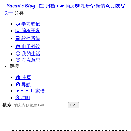
Yacan's Blog
🗂️ 归档
👨‍🎓 简历
📷 相册
🤪 矫情
👯 朋友
🧒
关于
分类
📖 学习笔记
⌨️ 编程开发
💻 软件系统
🎮 电子外设
😑 我的生活
😆 有点意思
🔗 链接
🏠 主页
🧭 导航
👨‍👨‍👦‍👦 家谱
⌚ 时间
搜索
Go!