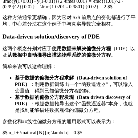
\frac{y(1+0.01) - y(1-0.01)}{2 \times 0.01} = \frac{(1.01)^2 -
(0.99)^2}{0.02} = \frac{1.0201 - 0.9801}{0.02} = 2 $$
这种方法通常更精确，因为它对 $x$ 前后点的变化都进行了平
均，中心差分法在这个例子中与真实导数完全相符。
Data-driven solution/discovery of PDE
这两个概念分别对应于
使用数据来解决偏微分方程
（PDE）以
及
从数据中自动推导出描述物理系统的偏微分方程
。
简单来说可以这样理解：
基于数据的偏微分方程求解（Data-driven solution of
PDE）
：利用数据训练出一个“函数逼近器”，可以输入
变量值，得到已知偏微分方程的解。
基于数据的偏微分方程发现（Data-driven discovery of
PDE）
：根据数据推导出这个“函数逼近器”本身，也就
是找到能够描述数据规律的偏微分方程。
参数化和非线性偏微分方程的通用形式可以表示为：
$$ u_t + \mathcal{N}[u; \lambda] = 0 $$