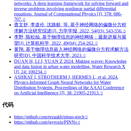
networks: A deep learning framework for solving forward and
inverse problems involving nonlinear partial differential
equations. Journal of Computational Physics [J], 378: 686-
707.
查文舒, 李道伦, 沈路航, 等. 基于神经网络的偏微分方程
求解方法研究综述[J]. 力学学报, 2022, 54(03): 543-556.
李野, 陈松灿. 基于物理信息的神经网络：最新进展与展
望[J]. 计算机科学, 2022, 49(04): 254-262.
黄翔. 基于物理信息嵌入神经网络的偏微分方程求解方法
研究[D]. 中国科学技术大学, 2023.
DUAN H, LI J, YUAN Z 2024. Making waves: Knowledge
and data fusion in urban water modelling. Water Research X
[J], 24: 100234.
ASHRAF I, STROTHERM J, HERMES L, et al. 2024.
Physics-Informed Graph Neural Networks for Water
Distribution Systems. Proceedings of the AAAI Conference
on Artificial Intelligence [J], 38: 21905-21913.
代码
https://github.com/rezaakb/pinns-torch
https://github.com/jayroxis/PINNs