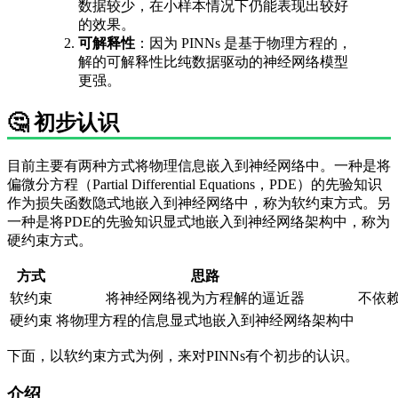
数据较少，在小样本情况下仍能表现出较好
的效果。
可解释性
：因为 PINNs 是基于物理方程的，
解的可解释性比纯数据驱动的神经网络模型
更强。
🤔 初步认识
目前主要有两种方式将物理信息嵌入到神经网络中。一种是将
偏微分方程（Partial Differential Equations，PDE）的先验知识
作为损失函数隐式地嵌入到神经网络中，称为软约束方式。另
一种是将PDE的先验知识显式地嵌入到神经网络架构中，称为
硬约束方式。
方式
思路
软约束
将神经网络视为方程解的逼近器
不依
硬约束
将物理方程的信息显式地嵌入到神经网络架构中
下面，以软约束方式为例，来对PINNs有个初步的认识。
介绍