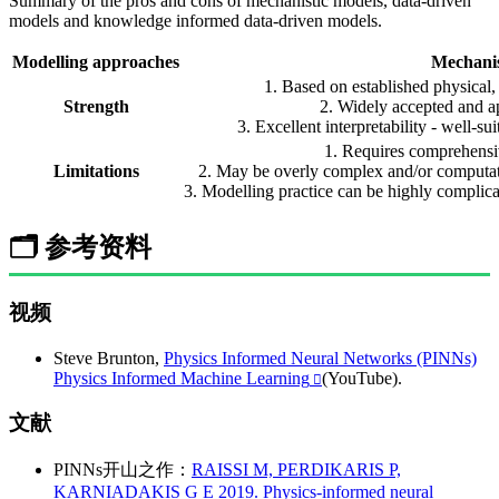
Summary of the pros and cons of mechanistic models, data-driven
models and knowledge informed data-driven models.
Modelling approaches
Mechanis
1. Based on established physical, 
Strength
2. Widely accepted and ap
3. Excellent interpretability - well-s
1. Requires comprehensi
Limitations
2. May be overly complex and/or computati
3. Modelling practice can be highly complica
🗂️ 参考资料
视频
Steve Brunton,
Physics Informed Neural Networks (PINNs)
Physics Informed Machine Learning
(YouTube).
文献
PINNs开山之作：
RAISSI M, PERDIKARIS P,
KARNIADAKIS G E 2019. Physics-informed neural