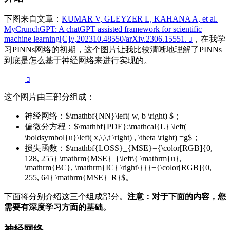
下图来自文章：
KUMAR V, GLEYZER L, KAHANA A, et al.
MyCrunchGPT: A chatGPT assisted framework for scientific
machine learning[C]//,202310.48550/arXiv.2306.15551.
，在我学
习PINNs网络的初期，这个图片让我比较清晰地理解了PINNs
到底是怎么基于神经网络来进行实现的。
这个图片由三部分组成：
神经网络：$\mathbf{NN}\left( w, b \right) $；
偏微分方程：$\mathbf{PDE}:\mathcal{L} \left(
\boldsymbol{u}\left( x,\,\,t \right) , \theta \right) =g$；
损失函数：$\mathbf{LOSS}_{MSE}={\color[RGB]{0,
128, 255} \mathrm{MSE}_{\left\{ \mathrm{u},
\mathrm{BC}, \mathrm{IC} \right\}}}+{\color[RGB]{0,
255, 64} \mathrm{MSE}_R}$。
下面将分别介绍这三个组成部分。
注意：对于下面的内容，您
需要有深度学习方面的基础。
神经网络