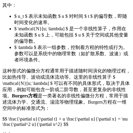
其中：
$ u_t $ 表示未知函数 $ u $ 对时间 $ t $ 的偏导数，即随
时间变化的速率。
$ \mathcal{N}[u; \lambda] $ 是一个非线性算子，作用在
未知函数 $ u $ 上，可能包括 $ u $ 关于空间或其他变量
的偏导数。
$ \lambda $ 表示一组参数，控制着方程的特性或行为。
参数可以是系统中的物理常数（如扩散系数、波速）或
者环境条件。
这种形式的偏微分方程通常用于描述随时间演化的物理过程，
比如热传导、波动或流体流动等。这里的非线性算子 $
\mathcal{N}[u; \lambda] $ 可以有不同的具体形式，取决于具体
应用，例如可能包含一阶或二阶导数，甚至更复杂的非线性
项。
Burgers方程
是一类著名的非线性偏微分方程，常用于描
述流体力学、交通流、湍流等物理现象。Burgers方程在一维
空间中的标准形式为：
$$ \frac{\partial u}{\partial t} + u \frac{\partial u}{\partial x} = \nu
\frac{\partial^2 u}{\partial x^2} $$