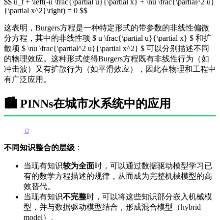
$$ u_t + \left(-u \frac{\partial u}{\partial x} + \nu \frac{\partial^2 u}
{\partial x^2}\right) = 0 $$
这表明，Burgers方程是一种特定形式的带参数的非线性偏微
分方程，其中的非线性项 $ u \frac{\partial u}{\partial x} $ 和扩
散项 $ \nu \frac{\partial^2 u}{\partial x^2} $ 可以分别描述不同
的物理效应。这种形式使得Burgers方程既有非线性行为（如
冲击波）又有扩散行为（如平滑效应），因此在物理和工程中
有广泛应用。
🏙️ PINNs在城市水系统中的应用
不同知识整合的层级
：
当现有知识
较为全面
时，可以通过数据驱动模型学习已
有的数学方程描述的规律，从而成为完整机械模型的高
效替代。
当现有知识
不完整
时，可以将这些知识部分嵌入机械模
型，并与数据驱动模型结合，形成混合模型（hybrid
model）。