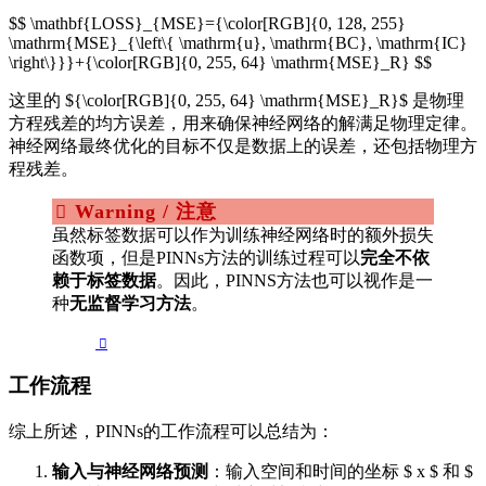
$$ \mathbf{LOSS}_{MSE}={\color[RGB]{0, 128, 255}
\mathrm{MSE}_{\left\{ \mathrm{u}, \mathrm{BC}, \mathrm{IC}
\right\}}}+{\color[RGB]{0, 255, 64} \mathrm{MSE}_R} $$
这里的 ${\color[RGB]{0, 255, 64} \mathrm{MSE}_R}$ 是物理
方程残差的均方误差，用来确保神经网络的解满足物理定律。
神经网络最终优化的目标不仅是数据上的误差，还包括物理方
程残差。
Warning / 注意
虽然标签数据可以作为训练神经网络时的额外损失
函数项，但是PINNs方法的训练过程可以
完全不依
赖于标签数据
。因此，PINNS方法也可以视作是一
种
无监督学习方法
。
工作流程
综上所述，PINNs的工作流程可以总结为：
输入与神经网络预测
：输入空间和时间的坐标 $ x $ 和 $