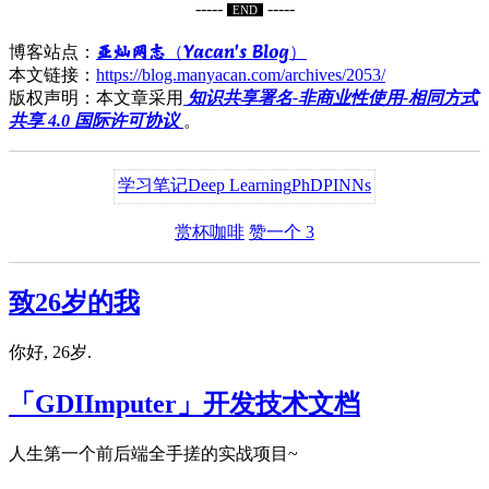
-----
-----
END
亚灿网志（Yacan's Blog）
博客站点：
本文链接：
https://blog.manyacan.com/archives/2053/
版权声明：本文章采用
知识共享署名-非商业性使用-相同方式
共享 4.0 国际许可协议
。
学习笔记
Deep Learning
PhD
PINNs
赏杯咖啡
赞一个
3
致26岁的我
你好, 26岁.
「GDIImputer」开发技术文档
人生第一个前后端全手搓的实战项目~