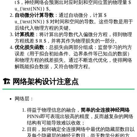
t $，神经网络会预测出对应时刻和空间位置的物理量 $
u_{\text{NN}} $。
自动微分计算导数
：通过自动微分，计算 $
u_{\text{NN}} $ 对时间和空间的导数。这些导数是用于
后续代入物理方程的关键。
计算残差
：将计算出的导数代入偏微分方程，得到物理
方程残差 $ R $，并将其作为物理损失的一部分。
优化损失函数
：总损失由两部分组成：监督学习的均方
误差（用于拟合初始条件、边界条件等已知点的数据）
和物理方程的残差损失。通过不断迭代优化，使得网络
解既能拟合数据，又符合物理方程。
🏗️ 网络架构设计注意点
网络层：
得益于物理信息的融合，
简单的全连接神经网络
PINNs即可表现出较高的精度，反而越复杂的网络
结构有可能导致难以收敛；
目前，如何确定全连接网络中最优的隐藏层数目以
及每个隐藏层的神经元数目，尚无数学分析的方