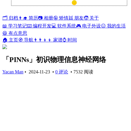
兰开斯特
27°
🗂️ 归档
👨‍🎓 简历
📷 相册
🤪 矫情
👯 朋友
🧒 关于
📖 学习笔记
⌨️ 编程开发
💻 软件系统
🎮 电子外设
😑 我的生活
😆 有点意思
🏠 主页
🧭 导航
👨‍👨‍👦‍👦 家谱
⌚ 时间
「PINNs」初识物理信息神经网络
Yacan Man
•
2024-11-23
•
0 评论
•
7532 阅读