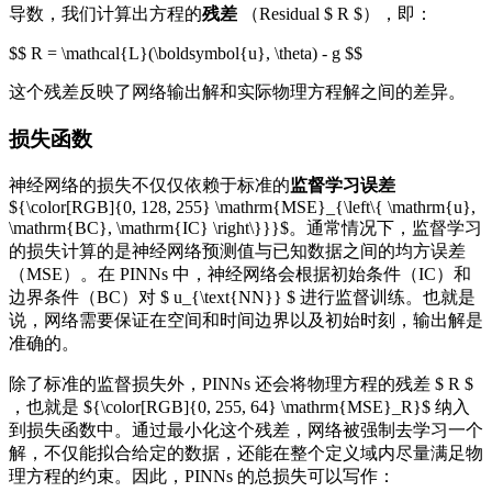
导数，我们计算出方程的
残差
（Residual $ R $），即：
$$ R = \mathcal{L}(\boldsymbol{u}, \theta) - g $$
这个残差反映了网络输出解和实际物理方程解之间的差异。
损失函数
神经网络的损失不仅仅依赖于标准的
监督学习误差
${\color[RGB]{0, 128, 255} \mathrm{MSE}_{\left\{ \mathrm{u},
\mathrm{BC}, \mathrm{IC} \right\}}}$。通常情况下，监督学习
的损失计算的是神经网络预测值与已知数据之间的均方误差
（MSE）。在 PINNs 中，神经网络会根据初始条件（IC）和
边界条件（BC）对 $ u_{\text{NN}} $ 进行监督训练。也就是
说，网络需要保证在空间和时间边界以及初始时刻，输出解是
准确的。
除了标准的监督损失外，PINNs 还会将物理方程的残差 $ R $
，也就是 ${\color[RGB]{0, 255, 64} \mathrm{MSE}_R}$ 纳入
到损失函数中。通过最小化这个残差，网络被强制去学习一个
解，不仅能拟合给定的数据，还能在整个定义域内尽量满足物
理方程的约束。因此，PINNs 的总损失可以写作：