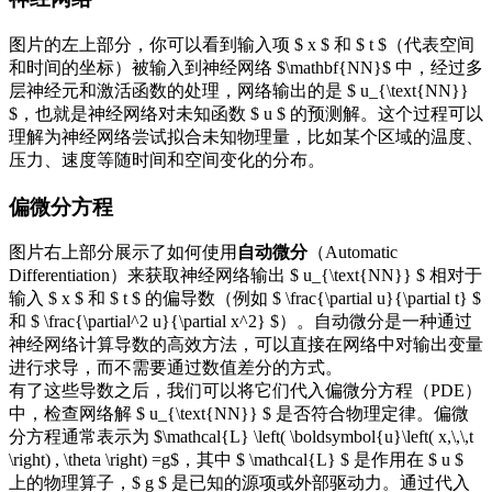
图片的左上部分，你可以看到输入项 $ x $ 和 $ t $（代表空间
和时间的坐标）被输入到神经网络 $\mathbf{NN}$ 中，经过多
层神经元和激活函数的处理，网络输出的是 $ u_{\text{NN}}
$，也就是神经网络对未知函数 $ u $ 的预测解。这个过程可以
理解为神经网络尝试拟合未知物理量，比如某个区域的温度、
压力、速度等随时间和空间变化的分布。
偏微分方程
图片右上部分展示了如何使用
自动微分
（Automatic
Differentiation）来获取神经网络输出 $ u_{\text{NN}} $ 相对于
输入 $ x $ 和 $ t $ 的偏导数（例如 $ \frac{\partial u}{\partial t} $
和 $ \frac{\partial^2 u}{\partial x^2} $）。自动微分是一种通过
神经网络计算导数的高效方法，可以直接在网络中对输出变量
进行求导，而不需要通过数值差分的方式。
有了这些导数之后，我们可以将它们代入偏微分方程（PDE）
中，检查网络解 $ u_{\text{NN}} $ 是否符合物理定律。偏微
分方程通常表示为 $\mathcal{L} \left( \boldsymbol{u}\left( x,\,\,t
\right) , \theta \right) =g$，其中 $ \mathcal{L} $ 是作用在 $ u $
上的物理算子，$ g $ 是已知的源项或外部驱动力。通过代入