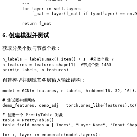
        """

        for layer in self.layers:

            f_mat = layer(f_mat) if type(layer) == nn
        return f_mat
6. 创建模型并测试
获取分类个数与节点个数：
n_labels = labels.max().item() + 1  #分类个数 7

n_features = features.shape[1]  #节点个数 1433

print(n_labels, n_features)
创建模型并测试其各层输入输出结构：
model = GCN(n_features, n_labels, hidden=[16, 32, 16]).
# 测试图神经网络

demo_features, demo_adj = torch.ones_like(features).to(
# 创建一个 PrettyTable 对象

table = PrettyTable()

table.field_names = ['Index', "Layer Name", "Input Sha
for i, layer in enumerate(model.layers):
