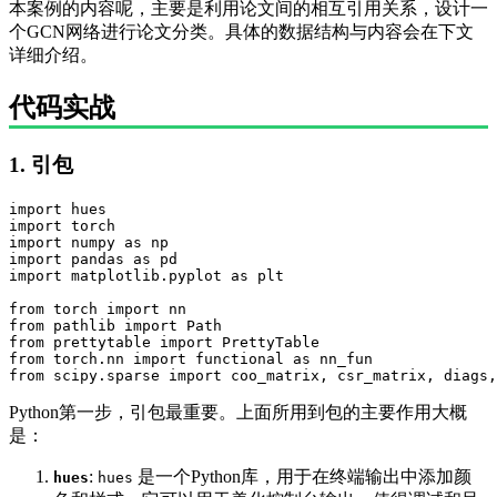
本案例的内容呢，主要是利用论文间的相互引用关系，设计一
个GCN网络进行论文分类。具体的数据结构与内容会在下文
详细介绍。
代码实战
1. 引包
import hues

import torch

import numpy as np

import pandas as pd

import matplotlib.pyplot as plt

from torch import nn

from pathlib import Path

from prettytable import PrettyTable

from torch.nn import functional as nn_fun

from scipy.sparse import coo_matrix, csr_matrix, diags,
Python第一步，引包最重要。上面所用到包的主要作用大概
是：
:
是一个Python库，用于在终端输出中添加颜
hues
hues