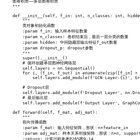
    图卷积类——多层图卷积类

    """

    def __init__(self, f_in: int, n_classes: int, hidde
        """

        类对象初始化函数

        :param f_in: 输入样本特征数量

        :param n_classes: 卷积结束后，最后一层分类的数量

        :param hidden: 中间隐藏层输出特征f_out数量

        :param dropout_p: dropout参数

        """

        super().__init__()

        # 循环创建单层图神经网络层

        self.layers = nn.Sequential()

        for i, (f_in, f_out) in enumerate(zip([f_in] + 
            self.layers.add_module(f'GCN Layer-{i}', Gr
        # Dropout层

        self.layers.add_module(f'Dropout Layer', nn.Dro
        # 最后输出层

        self.layers.add_module(f'Output Layer', GraphCo
    def forward(self, f_mat, adj_mat):

        """

        前向传播函数

        :param f_mat: 输入特征矩阵，形状：n×feature_in

        :param adj_mat: 样本关系邻接矩阵，形状：n×n, support
        :return: 计算过程参考P285图9-14
