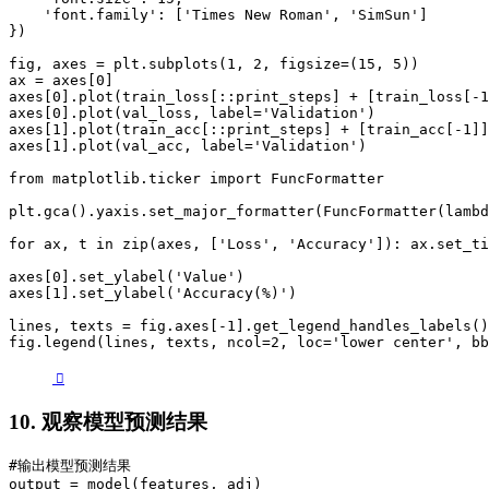
    'font.family': ['Times New Roman', 'SimSun']

})

fig, axes = plt.subplots(1, 2, figsize=(15, 5))

ax = axes[0]

axes[0].plot(train_loss[::print_steps] + [train_loss[-1
axes[0].plot(val_loss, label='Validation')

axes[1].plot(train_acc[::print_steps] + [train_acc[-1]]
axes[1].plot(val_acc, label='Validation')

from matplotlib.ticker import FuncFormatter

plt.gca().yaxis.set_major_formatter(FuncFormatter(lambd
for ax, t in zip(axes, ['Loss', 'Accuracy']): ax.set_ti
axes[0].set_ylabel('Value')

axes[1].set_ylabel('Accuracy(%)')

lines, texts = fig.axes[-1].get_legend_handles_labels()

fig.legend(lines, texts, ncol=2, loc='lower center', bb
10. 观察模型预测结果
#输出模型预测结果

output = model(features, adj)
