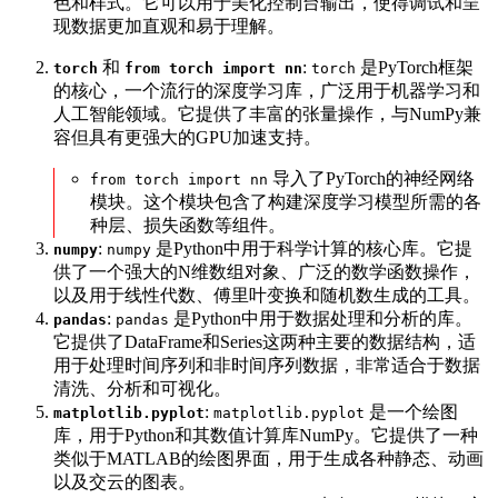
色和样式。它可以用于美化控制台输出，使得调试和呈
现数据更加直观和易于理解。
和
:
是PyTorch框架
torch
from torch import nn
torch
的核心，一个流行的深度学习库，广泛用于机器学习和
人工智能领域。它提供了丰富的张量操作，与NumPy兼
容但具有更强大的GPU加速支持。
导入了PyTorch的神经网络
from torch import nn
模块。这个模块包含了构建深度学习模型所需的各
种层、损失函数等组件。
:
是Python中用于科学计算的核心库。它提
numpy
numpy
供了一个强大的N维数组对象、广泛的数学函数操作，
以及用于线性代数、傅里叶变换和随机数生成的工具。
:
是Python中用于数据处理和分析的库。
pandas
pandas
它提供了DataFrame和Series这两种主要的数据结构，适
用于处理时间序列和非时间序列数据，非常适合于数据
清洗、分析和可视化。
:
是一个绘图
matplotlib.pyplot
matplotlib.pyplot
库，用于Python和其数值计算库NumPy。它提供了一种
类似于MATLAB的绘图界面，用于生成各种静态、动画
以及交云的图表。