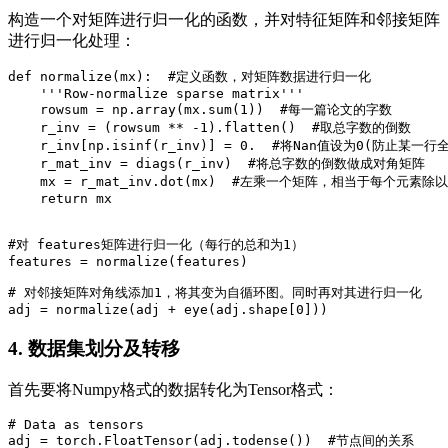
构造一个对矩阵进行归一化的函数，并对特征矩阵和邻接矩阵
进行归一化处理：
def normalize(mx):  #定义函数，对矩阵数据进行归一化

    '''Row-normalize sparse matrix'''

    rowsum = np.array(mx.sum(1))  #每一篇论文的字数

    r_inv = (rowsum ** -1).flatten()  #取总字数的倒数

    r_inv[np.isinf(r_inv)] = 0.  #将Nan值设为0(防止某一行
    r_mat_inv = diags(r_inv)  #将总字数的倒数做成对角矩阵

    mx = r_mat_inv.dot(mx)  #左乘一个矩阵，相当于每个元素除以
    return mx

#对 features矩阵进行归一化（每行的总和为1）

features = normalize(features)

# 对邻接矩阵对角线添加1，将其变为自循环图。同时再对其进行归一化

adj = normalize(adj + eye(adj.shape[0]))
4. 数据集划分及转移
首先要将Numpy格式的数据转化为Tensor格式：
# Data as tensors

adj = torch.FloatTensor(adj.todense())  #节点间的关系
