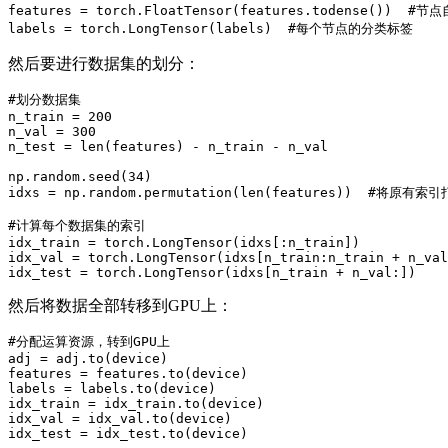
features = torch.FloatTensor(features.todense())  #节
labels = torch.LongTensor(labels)  #每个节点的分类标签
然后要进行数据集的划分：
#划分数据集

n_train = 200

n_val = 300

n_test = len(features) - n_train - n_val

np.random.seed(34)

idxs = np.random.permutation(len(features))  #将原有索
#计算每个数据集的索引

idx_train = torch.LongTensor(idxs[:n_train])

idx_val = torch.LongTensor(idxs[n_train:n_train + n_val
idx_test = torch.LongTensor(idxs[n_train + n_val:])
然后将数据全部转移到GPU上：
#分配运算资源，转到GPU上

adj = adj.to(device)

features = features.to(device)

labels = labels.to(device)

idx_train = idx_train.to(device)

idx_val = idx_val.to(device)

idx_test = idx_test.to(device)