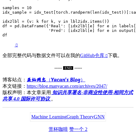
samples = 10

idx_sample = idx_test[torch.randperm(len(idx_test))[:sa
idx2lbl = {v: k for k, v in lbl2idx.items()}

df = pd.DataFrame({'Real': [idx2lbl[e] for e in labels[
                   'Pred': [idx2lbl[e] for e in output[
df
全部完整代码与数据文件可以在我的
GitHub仓库
下载。
-----
-----
END
亚灿网志（Yacan's Blog）
博客站点：
本文链接：
https://blog.manyacan.com/archives/2047/
版权声明：本文章采用
知识共享署名-非商业性使用-相同方式
共享 4.0 国际许可协议
。
Machine Learning
Graph Theory
GNN
赏杯咖啡
赞一个
2