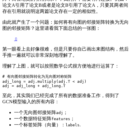
论文A引用了论文B或者是论文B引用了论文A，只要其两者间
存在引用就说明这两篇论文存在一定的相似性。
由此就产生了一个问题：如何将有向图的邻接矩阵转换为无向
图的邻接矩阵？这里请看我下面总结的一张图：
第一眼看上去好像很难，但是只要你自己画出来图结构，然后
手推一遍就可以非常深刻地理解了。
理解了上图，就可以按照数学公式很方便地进行运算了：
# 有向图邻接矩阵转化为无向图对称矩阵

adj_long = adj.multiply(adj.T < adj)

adj = adj_long + adj_long.T
至此，其实我们已经完成了所有的数据准备工作，得到了
GCN模型输入的所有内容：
一个无向图邻接矩阵
；
adj
一个数据特征矩阵
；
features
一个标签矩阵（向量）：
.
labels