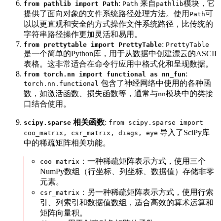
:
来自
模块，它
from pathlib import Path
Path
pathlib
提供了面向对象的文件系统路径处理方法。使用
可
Path
以以更直观和安全的方式操作文件系统路径，比传统的
字符串路径操作更加灵活和易用。
:
from prettytable import PrettyTable
PrettyTable
是一个简单的Python库，用于从数据中创建漂云的ASCII
表格。这非常适合在命令行应用中格式化和呈现数据。
:
from torch.nn import functional as nn_fun
包含了神经网络中使用的各种函
torch.nn.functional
数，如激活函数、损失函数等，通常与
模块中的类接
nn
口结合使用。
相关函数
:
scipy.sparse
from scipy.sparse import
导入了SciPy库
coo_matrix, csr_matrix, diags, eye
中的稀疏矩阵相关功能。
：一种稀疏矩阵表示方式，使用三个
coo_matrix
NumPy数组（行坐标、列坐标、数据值）存储非零
元素。
：另一种稀疏矩阵表示方式，使用行索
csr_matrix
引、列索引和数据值数组，适合高效的算术运算和
矩阵向量积。