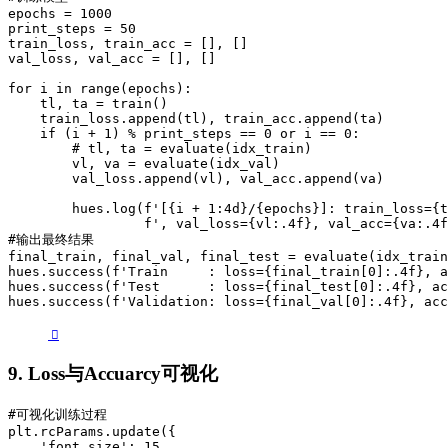
epochs = 1000

print_steps = 50

train_loss, train_acc = [], []

val_loss, val_acc = [], []

for i in range(epochs):

    tl, ta = train()

    train_loss.append(tl), train_acc.append(ta)

    if (i + 1) % print_steps == 0 or i == 0:

        # tl, ta = evaluate(idx_train)

        vl, va = evaluate(idx_val)

        val_loss.append(vl), val_acc.append(va)

        hues.log(f'[{i + 1:4d}/{epochs}]: train_loss={t
                 f', val_loss={vl:.4f}, val_acc={va:.4f
#输出最终结果

final_train, final_val, final_test = evaluate(idx_train
hues.success(f'Train     : loss={final_train[0]:.4f}, a
hues.success(f'Test      : loss={final_test[0]:.4f}, ac
hues.success(f'Validation: loss={final_val[0]:.4f}, acc
9. Loss与Accuarcy可视化
#可视化训练过程

plt.rcParams.update({

    'font.size': 15,
