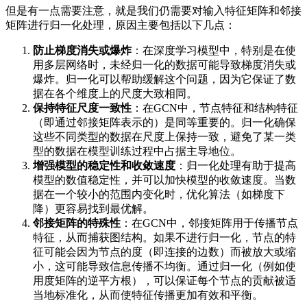
但是有一点需要注意，就是我们仍需要对输入特征矩阵和邻接
矩阵进行归一化处理，原因主要包括以下几点：
防止梯度消失或爆炸
：在深度学习模型中，特别是在使
用多层网络时，未经归一化的数据可能导致梯度消失或
爆炸。归一化可以帮助缓解这个问题，因为它保证了数
据在各个维度上的尺度大致相同。
保持特征尺度一致性
：在GCN中，节点特征和结构特征
（即通过邻接矩阵表示的）是同等重要的。归一化确保
这些不同类型的数据在尺度上保持一致，避免了某一类
型的数据在模型训练过程中占据主导地位。
增强模型的稳定性和收敛速度
：归一化处理有助于提高
模型的数值稳定性，并可以加快模型的收敛速度。当数
据在一个较小的范围内变化时，优化算法（如梯度下
降）更容易找到最优解。
邻接矩阵的特殊性
：在GCN中，邻接矩阵用于传播节点
特征，从而捕获图结构。如果不进行归一化，节点的特
征可能会因为节点的度（即连接的边数）而被放大或缩
小，这可能导致信息传播不均衡。通过归一化（例如使
用度矩阵的逆平方根），可以保证每个节点的贡献被适
当地标准化，从而使特征传播更加有效和平衡。