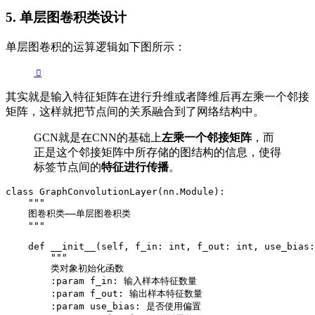
5. 单层图卷积类设计
单层图卷积的运算逻辑如下图所示：
其实就是输入特征矩阵在进行升维或者降维后再左乘一个邻接
矩阵，这样就把节点间的关系融合到了网络结构中。
GCN就是在CNN的基础上
左乘一个邻接矩阵
，而
正是这个邻接矩阵中所存储的图结构的信息，使得
标签节点间的
特征进行传播
。
class GraphConvolutionLayer(nn.Module):

    """

    图卷积类——单层图卷积类

    """

    def __init__(self, f_in: int, f_out: int, use_bias:
        """

        类对象初始化函数

        :param f_in: 输入样本特征数量

        :param f_out: 输出样本特征数量

        :param use_bias: 是否使用偏置
