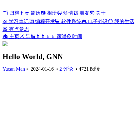
🗂️ 归档
👨‍🎓 简历
📷 相册
🤪 矫情
👯 朋友
🧒 关于
📖 学习笔记
⌨️ 编程开发
💻 软件系统
🎮 电子外设
😑 我的生活
😆 有点意思
🏠 主页
🧭 导航
👨‍👨‍👦‍👦 家谱
⌚ 时间
Hello World, GNN
Yacan Man
•
2024-01-16
•
2 评论
•
4721 阅读