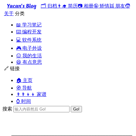
Yacan's Blog
🗂️ 归档
👨‍🎓 简历
📷 相册
🤪 矫情
👯 朋友
🧒
关于
分类
📖 学习笔记
⌨️ 编程开发
💻 软件系统
🎮 电子外设
😑 我的生活
😆 有点意思
🔗 链接
🏠 主页
🧭 导航
👨‍👨‍👦‍👦 家谱
⌚ 时间
搜索
Go!