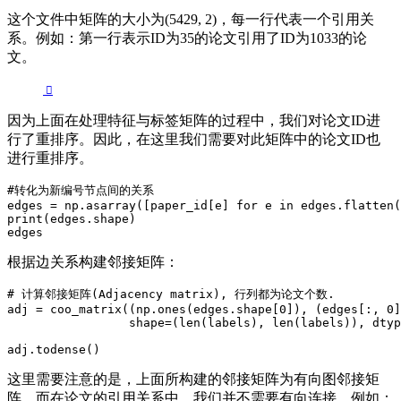
这个文件中矩阵的大小为(5429, 2)，每一行代表一个引用关
系。例如：第一行表示ID为35的论文引用了ID为1033的论
文。
因为上面在处理特征与标签矩阵的过程中，我们对论文ID进
行了重排序。因此，在这里我们需要对此矩阵中的论文ID也
进行重排序。
#转化为新编号节点间的关系

edges = np.asarray([paper_id[e] for e in edges.flatten(
print(edges.shape)

edges
根据边关系构建邻接矩阵：
# 计算邻接矩阵(Adjacency matrix), 行列都为论文个数.

adj = coo_matrix((np.ones(edges.shape[0]), (edges[:, 0]
                 shape=(len(labels), len(labels)), dtyp
adj.todense()
这里需要注意的是，上面所构建的邻接矩阵为有向图邻接矩
阵，而在论文的引用关系中，我们并不需要有向连接。例如：