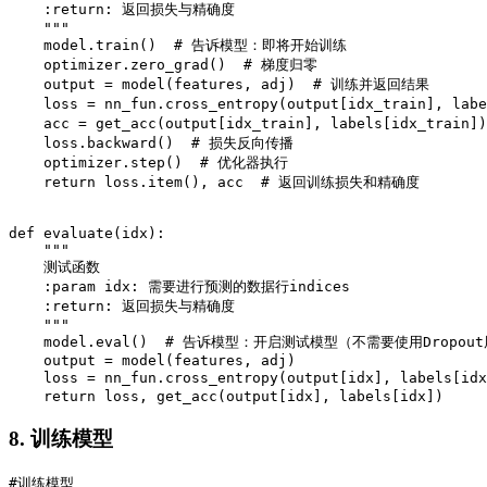
    :return: 返回损失与精确度

    """

    model.train()  # 告诉模型：即将开始训练

    optimizer.zero_grad()  # 梯度归零

    output = model(features, adj)  # 训练并返回结果

    loss = nn_fun.cross_entropy(output[idx_train], l
    acc = get_acc(output[idx_train], labels[idx_train
    loss.backward()  # 损失反向传播

    optimizer.step()  # 优化器执行

    return loss.item(), acc  # 返回训练损失和精确度

def evaluate(idx):

    """

    测试函数

    :param idx: 需要进行预测的数据行indices

    :return: 返回损失与精确度

    """

    model.eval()  # 告诉模型：开启测试模型（不需要使用Dropout
    output = model(features, adj)

    loss = nn_fun.cross_entropy(output[idx], labels[
    return loss, get_acc(output[idx], labels[idx])
8. 训练模型
#训练模型
