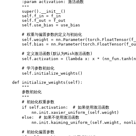
        :param activation: 激活函数

        """

        super().__init__()

        self.f_in = f_in

        self.f_out = f_out

        self.use_bias = use_bias

        # 权重与偏置参数的定义与初始化

        self.weight = nn.Parameter(torch.FloatTensor(f_
        self.bias = nn.Parameter(torch.FloatTensor(f_ou
        # 定义激活函数(默认为Mish激活函数)

        self.activation = (lambda x: x * (nn_fun.tanh(n
        # 学习参数初始化

        self.initialize_weights()

    def initialize_weights(self):

        """

        参数初始化

        """

        # 初始化权重参数

        if self.activation:  # 如果使用激活函数

            nn.init.xavier_uniform_(self.weight)

        else:  # 如果不使用激活函数

            nn.init.kaiming_uniform_(self.weight, nonli
        # 初始化偏置参数
