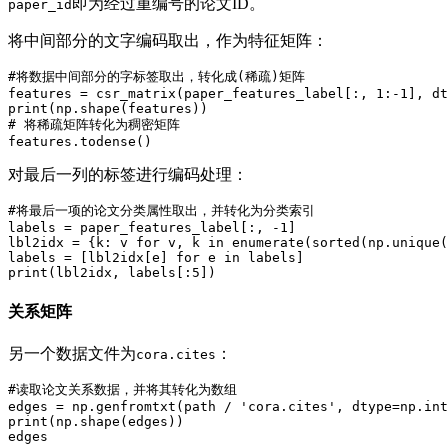
即为经过重编号的论文ID。
paper_id
将中间部分的文字编码取出，作为特征矩阵：
#将数据中间部分的字标签取出，转化成(稀疏)矩阵

features = csr_matrix(paper_features_label[:, 1:-1], dt
print(np.shape(features))

# 将稀疏矩阵转化为稠密矩阵

features.todense()
对最后一列的标签进行编码处理：
#将最后一项的论文分类属性取出，并转化为分类索引

labels = paper_features_label[:, -1]

lbl2idx = {k: v for v, k in enumerate(sorted(np.unique(
labels = [lbl2idx[e] for e in labels]

print(lbl2idx, labels[:5])
关系矩阵
另一个数据文件为
：
cora.cites
#读取论文关系数据，并将其转化为数组

edges = np.genfromtxt(path / 'cora.cites', dtype=np.int
print(np.shape(edges))

edges