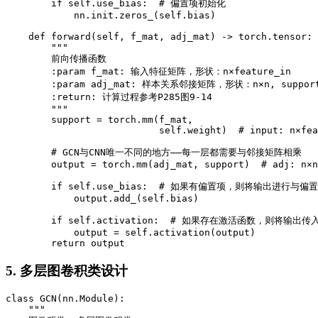
        if self.use_bias:  # 偏置项初始化

            nn.init.zeros_(self.bias)

    def forward(self, f_mat, adj_mat) -> torch.tensor:

        """

        前向传播函数

        :param f_mat: 输入特征矩阵，形状：n×feature_in

        :param adj_mat: 样本关系邻接矩阵，形状：n×n, support
        :return: 计算过程参考P285图9-14

        """

        support = torch.mm(f_mat,

                           self.weight)  # input: n×fea
        # GCN与CNN唯一不同的地方——每一层都需要与邻接矩阵相乘

        output = torch.mm(adj_mat, support)  # adj: n×n
        if self.use_bias:  # 如果有偏置项，则将输出进行与偏
            output.add_(self.bias)

        if self.activation:  # 如果存在激活函数，则将输出传
            output = self.activation(output)

        return output
5. 多层图卷积类设计
class GCN(nn.Module):

    """
