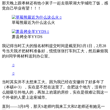
那天晚上跟孝林还有他小舅子一起去翡翠湖大学城吃了饭，感
觉自己毕业有望！！！
草莓熊最近为什么这么火
萧县烤全羊YYDS
我记得当时工大的报名材料提交时间是截至到3月1日，2月28
号当天我才把材料准备好，慌慌张张打车到工大，然后麻烦我
的H同学将材料送到办公室。
当时其实并不太想来工大。因为我已经在安徽待了好多年了
（本硕4+3），实在是不想在这里了。合肥这个地方，没有什
么能吸引外地人的，再加上劝退的房价，实在是很难让我这一
个外省的人爱上这座城市。
直到——3月8号，那天S老师约我来工大和Z老师还有她见一