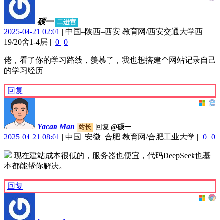
硕一
二进宫
2025-04-21 02:01
|
中国–陕西–西安 教育网/西安交通大学西
19/20舍1-4层
|
0
0
佬，看了你的学习路线，羡慕了，我也想搭建个网站记录自己
的学习经历
回复
Yacan Man
回复
@硕一
站长
2025-04-21 08:01
|
中国–安徽–合肥 教育网/合肥工业大学
|
0
0
现在建站成本很低的，服务器也便宜，代码DeepSeek也基
本都能帮你解决。
回复