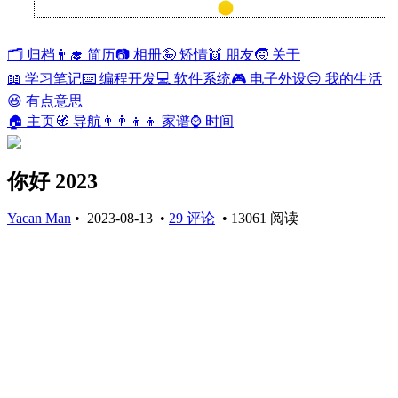
兰开斯特
36°
🗂️ 归档
👨‍🎓 简历
📷 相册
🤪 矫情
👯 朋友
🧒 关于
📖 学习笔记
⌨️ 编程开发
💻 软件系统
🎮 电子外设
😑 我的生活
😆 有点意思
🏠 主页
🧭 导航
👨‍👨‍👦‍👦 家谱
⌚ 时间
你好 2023
Yacan Man
•
2023-08-13
•
29 评论
•
13061 阅读