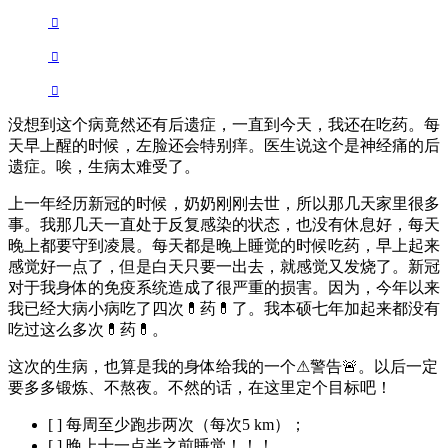
没想到这个病竟然还有后遗症，一直到今天，我还在吃药。每
天早上醒的时候，左脸还会特别痒。医生说这个是神经痛的后
遗症。唉，生病太难受了。
上一年经历新冠的时候，奶奶刚刚去世，所以那几天家里很多
事。我那几天一直处于反复感染的状态，也没有休息好，每天
晚上都要守到凌晨。每天都是晚上睡觉的时候吃药，早上起来
感觉好一点了，但是白天只要一出去，就感觉又发烧了。新冠
对于我身体的免疫系统造成了很严重的损害。因为，今年以来
我已经大病小病吃了四次💊药💊了。我本硕七年加起来都没有
吃过这么多次💊药💊。
这次的生病，也算是我的身体给我的一个⚠︎警告🚨。以后一定
要多多锻炼、不熬夜。不然的话，在这里定个目标吧！
[ ] 每周至少跑步两次（每次5 km）；
[ ] 晚上十一点半之前睡觉！！！