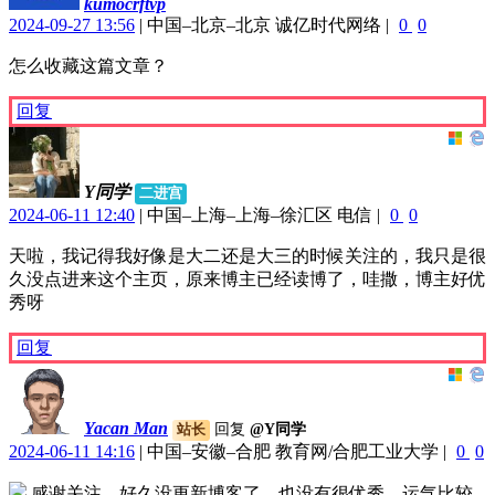
kumocrftvp
2024-09-27 13:56
|
中国–北京–北京 诚亿时代网络
|
0
0
怎么收藏这篇文章？
回复
Y同学
二进宫
2024-06-11 12:40
|
中国–上海–上海–徐汇区 电信
|
0
0
天啦，我记得我好像是大二还是大三的时候关注的，我只是很
久没点进来这个主页，原来博主已经读博了，哇撒，博主好优
秀呀
回复
Yacan Man
回复
@Y同学
站长
2024-06-11 14:16
|
中国–安徽–合肥 教育网/合肥工业大学
|
0
0
感谢关注，好久没更新博客了。也没有很优秀，运气比较