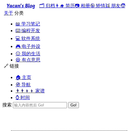
Yacan's Blog
🗂️ 归档
👨‍🎓 简历
📷 相册
🤪 矫情
👯 朋友
🧒
关于
分类
📖 学习笔记
⌨️ 编程开发
💻 软件系统
🎮 电子外设
😑 我的生活
😆 有点意思
🔗 链接
🏠 主页
🧭 导航
👨‍👨‍👦‍👦 家谱
⌚ 时间
搜索
Go!