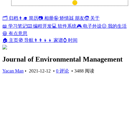
兰开斯特
33°
🗂️ 归档
👨‍🎓 简历
📷 相册
🤪 矫情
👯 朋友
🧒 关于
📖 学习笔记
⌨️ 编程开发
💻 软件系统
🎮 电子外设
😑 我的生活
😆 有点意思
🏠 主页
🧭 导航
👨‍👨‍👦‍👦 家谱
⌚ 时间
Journal of Environmental Management
Yacan Man
•
2021-12-12
•
0 评论
•
3488 阅读