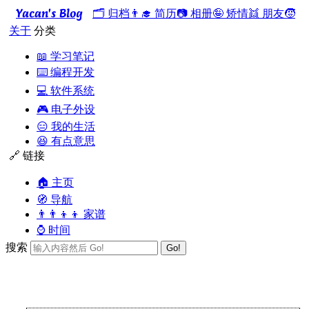
Yacan's Blog
🗂️ 归档
👨‍🎓 简历
📷 相册
🤪 矫情
👯 朋友
🧒
关于
分类
📖 学习笔记
⌨️ 编程开发
💻 软件系统
🎮 电子外设
😑 我的生活
😆 有点意思
🔗 链接
🏠 主页
🧭 导航
👨‍👨‍👦‍👦 家谱
⌚ 时间
搜索
Go!