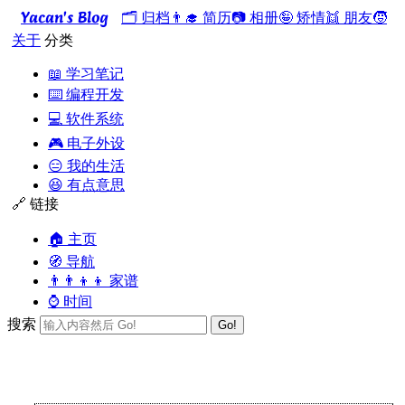
Yacan's Blog
🗂️ 归档
👨‍🎓 简历
📷 相册
🤪 矫情
👯 朋友
🧒
关于
分类
📖 学习笔记
⌨️ 编程开发
💻 软件系统
🎮 电子外设
😑 我的生活
😆 有点意思
🔗 链接
🏠 主页
🧭 导航
👨‍👨‍👦‍👦 家谱
⌚ 时间
搜索
Go!