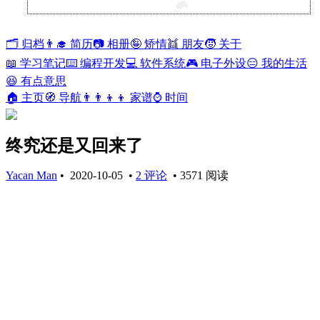
兰开斯特
39°
🗂️ 归档
👨‍🎓 简历
📷 相册
🤪 矫情
👯 朋友
🧒 关于
📖 学习笔记
⌨️ 编程开发
💻 软件系统
🎮 电子外设
😑 我的生活
😆 有点意思
🏠 主页
🧭 导航
👨‍👨‍👦‍👦 家谱
⌚ 时间
终究还是又回来了
Yacan Man
•
2020-10-05
•
2 评论
•
3571 阅读