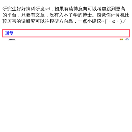
研究生好好搞科研发sci，如果有读博意向可以考虑跳到更高
的平台，只要有文章，没有入不了学的博士。感觉你计算机比
较厉害的话研究可以往模型方向靠，一点小建议~ |´・ω・)ノ
回复
Man Yacan
回复
@阿璃同学
站长
2020-10-09 21:48
|
中国–安徽–合肥 电信/安徽建筑工业学院南
区机房
|
4
0
这两天事情比较多，才看到网站的邮件提醒回复，感谢朋友的
建议，就这样结束学业还是不甘心的，我会努力争取的。谢谢
建议。
回复
亚灿网志
© 2017-2026
· CC BY-NC-SA 4.0