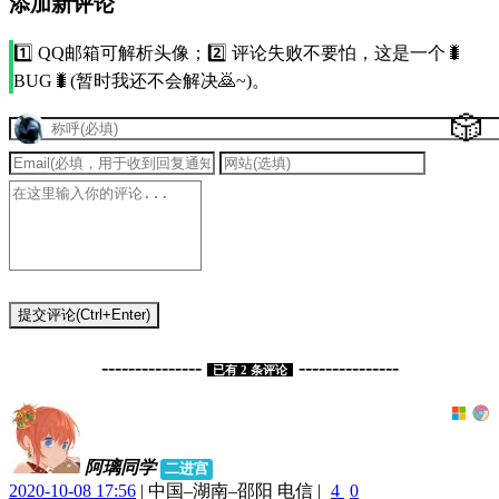
添加新评论
1️⃣ QQ邮箱可解析头像；2️⃣ 评论失败不要怕，这是一个🐛
BUG🐛(暂时我还不会解决🙇~)。
🎲
提交评论(Ctrl+Enter)
---------------
---------------
已有
2
条评论
阿璃同学
二进宫
2020-10-08 17:56
|
中国–湖南–邵阳 电信
|
4
0