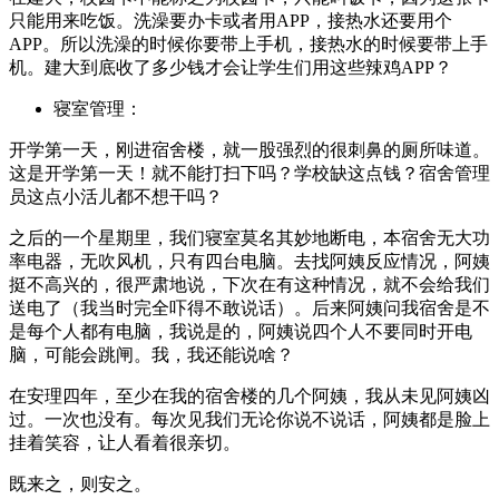
只能用来吃饭。洗澡要办卡或者用APP，接热水还要用个
APP。所以洗澡的时候你要带上手机，接热水的时候要带上手
机。建大到底收了多少钱才会让学生们用这些辣鸡APP？
寝室管理：
开学第一天，刚进宿舍楼，就一股强烈的很刺鼻的厕所味道。
这是开学第一天！就不能打扫下吗？学校缺这点钱？宿舍管理
员这点小活儿都不想干吗？
之后的一个星期里，我们寝室莫名其妙地断电，本宿舍无大功
率电器，无吹风机，只有四台电脑。去找阿姨反应情况，阿姨
挺不高兴的，很严肃地说，下次在有这种情况，就不会给我们
送电了（我当时完全吓得不敢说话）。后来阿姨问我宿舍是不
是每个人都有电脑，我说是的，阿姨说四个人不要同时开电
脑，可能会跳闸。我，我还能说啥？
在安理四年，至少在我的宿舍楼的几个阿姨，我从未见阿姨凶
过。一次也没有。每次见我们无论你说不说话，阿姨都是脸上
挂着笑容，让人看着很亲切。
既来之，则安之。