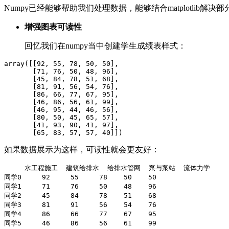
Numpy已经能够帮助我们处理数据，能够结合matplotlib解
增强图表可读性
回忆我们在numpy当中创建学生成绩表样式：
array([[92, 55, 78, 50, 50],

       [71, 76, 50, 48, 96],

       [45, 84, 78, 51, 68],

       [81, 91, 56, 54, 76],

       [86, 66, 77, 67, 95],

       [46, 86, 56, 61, 99],

       [46, 95, 44, 46, 56],

       [80, 50, 45, 65, 57],

       [41, 93, 90, 41, 97],

       [65, 83, 57, 57, 40]])
如果数据展示为这样，可读性就会更友好：
     水工程施工  建筑给排水  给排水管网  泵与泵站  流体力学

同学0     92     55     78    50    50

同学1     71     76     50    48    96

同学2     45     84     78    51    68

同学3     81     91     56    54    76

同学4     86     66     77    67    95

同学5     46     86     56    61    99
