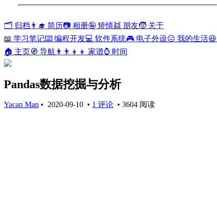
🗂️ 归档
👨‍🎓 简历
📷 相册
🤪 矫情
👯 朋友
🧒 关于
📖 学习笔记
⌨️ 编程开发
💻 软件系统
🎮 电子外设
😑 我的生活

🏠 主页
🧭 导航
👨‍👨‍👦‍👦 家谱
⌚ 时间
Pandas数据挖掘与分析
Yacan Man
•
2020-09-10
•
1 评论
•
3604 阅读