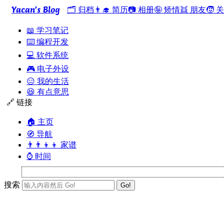
Yacan's Blog
🗂️ 归档
👨‍🎓 简历
📷 相册
🤪 矫情
👯 朋友
🧒 
📖 学习笔记
⌨️ 编程开发
💻 软件系统
🎮 电子外设
😑 我的生活
😆 有点意思
🔗 链接
🏠 主页
🧭 导航
👨‍👨‍👦‍👦 家谱
⌚ 时间
搜索
Go!