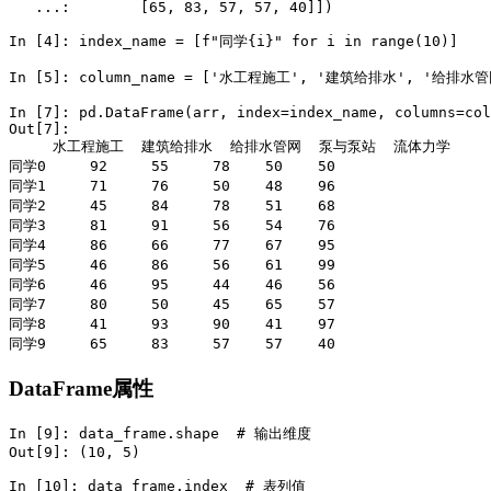
   ...:        [65, 83, 57, 57, 40]])

In [4]: index_name = [f"同学{i}" for i in range(10)]

In [5]: column_name = ['水工程施工', '建筑给排水', '给排水
In [7]: pd.DataFrame(arr, index=index_name, columns=col
Out[7]:

     水工程施工  建筑给排水  给排水管网  泵与泵站  流体力学

同学0     92     55     78    50    50

同学1     71     76     50    48    96

同学2     45     84     78    51    68

同学3     81     91     56    54    76

同学4     86     66     77    67    95

同学5     46     86     56    61    99

同学6     46     95     44    46    56

同学7     80     50     45    65    57

同学8     41     93     90    41    97

同学9     65     83     57    57    40
DataFrame属性
In [9]: data_frame.shape  # 输出维度

Out[9]: (10, 5)

In [10]: data_frame.index  # 表列值
