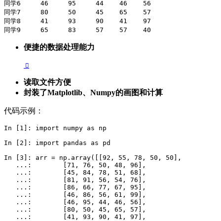
同学6     46     95     44    46    56

同学7     80     50     45    65    57

同学8     41     93     90    41    97

同学9     65     83     57    57    40
便捷的数据处理能力
读取文件方便
封装了Matplotlib、Numpy的画图和计算
代码示例：
In [1]: import numpy as np

In [2]: import pandas as pd

In [3]: arr = np.array([[92, 55, 78, 50, 50],

   ...:        [71, 76, 50, 48, 96],

   ...:        [45, 84, 78, 51, 68],

   ...:        [81, 91, 56, 54, 76],

   ...:        [86, 66, 77, 67, 95],

   ...:        [46, 86, 56, 61, 99],

   ...:        [46, 95, 44, 46, 56],

   ...:        [80, 50, 45, 65, 57],

   ...:        [41, 93, 90, 41, 97],
