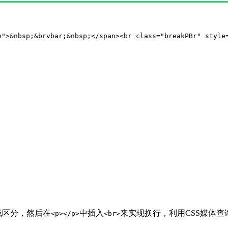
">&nbsp;&brvbar;&nbsp;</span><br class="breakPBr" st
线区分，然后在
中插入
来实现换行，利用CSS媒体查
<p></p>
<br>