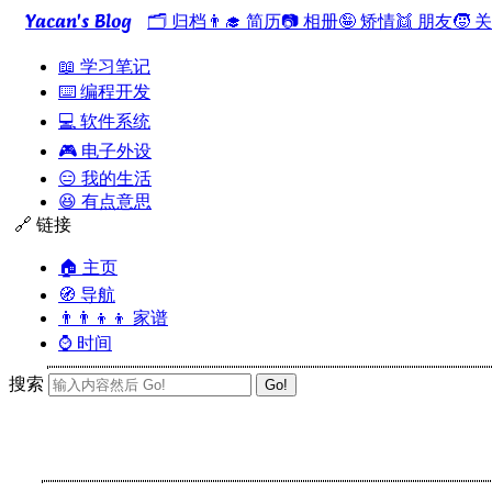
Yacan's Blog
🗂️ 归档
👨‍🎓 简历
📷 相册
🤪 矫情
👯 朋友
🧒 
📖 学习笔记
⌨️ 编程开发
💻 软件系统
🎮 电子外设
😑 我的生活
😆 有点意思
🔗 链接
🏠 主页
🧭 导航
👨‍👨‍👦‍👦 家谱
⌚ 时间
搜索
Go!