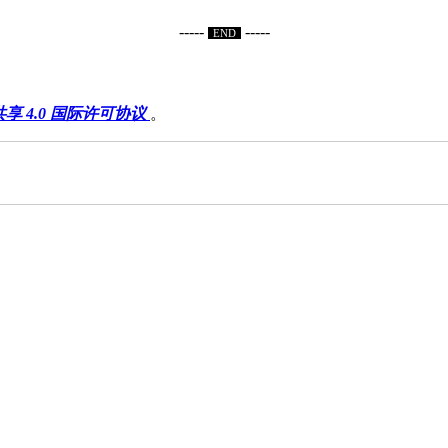
-----
-----
END
知识共享署名-非商业性使用-相同方式共享 4.0 国际许可协议
。