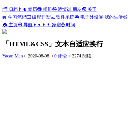
🗂️ 归档
👨‍🎓 简历
📷 相册
🤪 矫情
👯 朋友
🧒 关于
📖 学习笔记
⌨️ 编程开发
💻 软件系统
🎮 电子外设
😑 我的生活

🏠 主页
🧭 导航
👨‍👨‍👦‍👦 家谱
⌚ 时间
「HTML&CSS」文本自适应换行
Yacan Man
•
2020-08-08
•
0 评论
•
2274 阅读