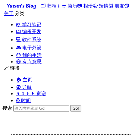
Yacan's Blog
🗂️ 归档
👨‍🎓 简历
📷 相册
🤪 矫情
👯 朋友
🧒
关于
分类
📖 学习笔记
⌨️ 编程开发
💻 软件系统
🎮 电子外设
😑 我的生活
😆 有点意思
🔗 链接
🏠 主页
🧭 导航
👨‍👨‍👦‍👦 家谱
⌚ 时间
搜索
Go!