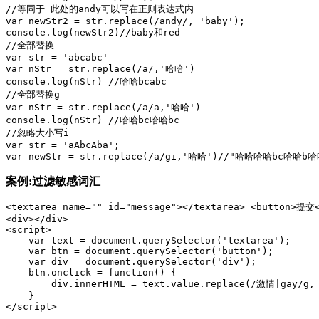
//等同于 此处的andy可以写在正则表达式内

var newStr2 = str.replace(/andy/, 'baby');

console.log(newStr2)//baby和red

//全部替换

var str = 'abcabc'

var nStr = str.replace(/a/,'哈哈')

console.log(nStr) //哈哈bcabc

//全部替换g

var nStr = str.replace(/a/a,'哈哈')

console.log(nStr) //哈哈bc哈哈bc

//忽略大小写i

var str = 'aAbcAba';

var newStr = str.replace(/a/gi,'哈哈')//"哈哈哈哈bc哈哈b
案例:过滤敏感词汇
<textarea name="" id="message"></textarea> <button>提交<
<div></div>

<script>

    var text = document.querySelector('textarea');

    var btn = document.querySelector('button');

    var div = document.querySelector('div');

    btn.onclick = function() {

        div.innerHTML = text.value.replace(/激情|gay/g, 
    }

</script>