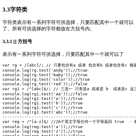
3.3字符类
字符类表示有一系列字符可供选择，只要匹配其中一个就可以
了。所有可供选择的字符都放在方括号内。
3.3.1 [] 方括号
表示有一系列字符可供选择，只要匹配其中一个就可以了
var rg = /[abc]/; // 只要包含有a 或者 包含有b 或者包含有c 都返
console.log(rg.test('andy'));//true

console.log(rg.test('baby'));//true

console.log(rg.test('color'));//true

console.log(rg.test('red'));//false

var rg1 = /^[abc]$/; // 三选一 只有是a 或者是 b  或者是c 这
console.log(rg1.test('aa'));//false

console.log(rg1.test('a'));//true

console.log(rg1.test('b'));//true

console.log(rg1.test('c'));//true

console.log(rg1.test('abc'));//true

-------------------------------------------------------
var reg = /^[a-z]$/ //26个英文字母任何一个字母返回 true  -
console.log(reg.test('a'));//true

console.log(reg.test('z'));//true

console.log(reg.test('A'));//false
