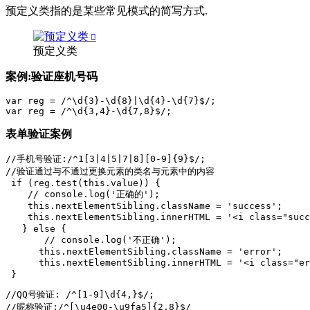
预定义类指的是某些常见模式的简写方式.
预定义类
案例:验证座机号码
var reg = /^\d{3}-\d{8}|\d{4}-\d{7}$/;

var reg = /^\d{3,4}-\d{7,8}$/;
表单验证案例
//手机号验证:/^1[3|4|5|7|8][0-9]{9}$/;

//验证通过与不通过更换元素的类名与元素中的内容

 if (reg.test(this.value)) {

    // console.log('正确的');

    this.nextElementSibling.className = 'success';

    this.nextElementSibling.innerHTML = '<i class="s
   } else {

       // console.log('不正确');

      this.nextElementSibling.className = 'error';

      this.nextElementSibling.innerHTML = '<i class
 }
//QQ号验证: /^[1-9]\d{4,}$/; 

//昵称验证:/^[\u4e00-\u9fa5]{2,8}$/
