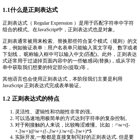
1.1什么是正则表达式
正则表达式（ Regular Expression ）是用于匹配字符串中字符
组合的模式。在JavaScript中，正则表达式也是对象。
正则表通常被用来检索、替换那些符合某个模式（规则）的文
本，例如验证表单：用户名表单只能输入英文字母、数字或者
下划线， 昵称输入框中可以输入中文(匹配)。此外，正则表达
式还常用于过滤掉页面内容中的一些敏感词(替换)，或从字符
串中获取我们想要的特定部分(提取)等 。
其他语言也会使用正则表达式，本阶段我们主要是利用
JavaScript 正则表达式完成表单验证。
1.2 正则表达式的特点
灵活性、逻辑性和功能性非常的强。
可以迅速地用极简单的方式达到字符串的复杂控制。
对于刚接触的人来说，比较晦涩难懂。比如：^\w+([-
+.]\w+)
@\w+([-.]\w+)
.\w+([-.]\w+)*$
实际开发,一般都是直接复制写好的正则表达式. 但是要