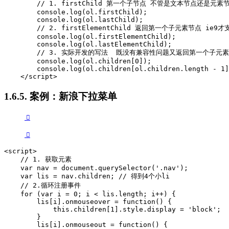
        // 1. firstChild 第一个子节点 不管是文本节点还是元素节
        console.log(ol.firstChild);

        console.log(ol.lastChild);

        // 2. firstElementChild 返回第一个子元素节点 ie9才支
        console.log(ol.firstElementChild);

        console.log(ol.lastElementChild);

        // 3. 实际开发的写法  既没有兼容性问题又返回第一个子元素

        console.log(ol.children[0]);

        console.log(ol.children[ol.children.length - 1]
    </script>
1.6.5. 案例：新浪下拉菜单
<script>

    // 1. 获取元素    

    var nav = document.querySelector('.nav');

    var lis = nav.children; // 得到4个小li

    // 2.循环注册事件

    for (var i = 0; i < lis.length; i++) {

        lis[i].onmouseover = function() {

            this.children[1].style.display = 'block';

        }

        lis[i].onmouseout = function() {
