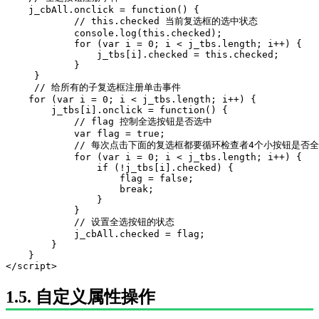
    j_cbAll.onclick = function() {

            // this.checked 当前复选框的选中状态

            console.log(this.checked);

            for (var i = 0; i < j_tbs.length; i++) {

                j_tbs[i].checked = this.checked;

            }

     }

     // 给所有的子复选框注册单击事件

    for (var i = 0; i < j_tbs.length; i++) {

        j_tbs[i].onclick = function() {

            // flag 控制全选按钮是否选中

            var flag = true;

            // 每次点击下面的复选框都要循环检查者4个小按钮是否全
            for (var i = 0; i < j_tbs.length; i++) {

                if (!j_tbs[i].checked) {

                    flag = false;

                    break; 

                }

            }

            // 设置全选按钮的状态

            j_cbAll.checked = flag;

        }

    }

</script>
1.5. 自定义属性操作