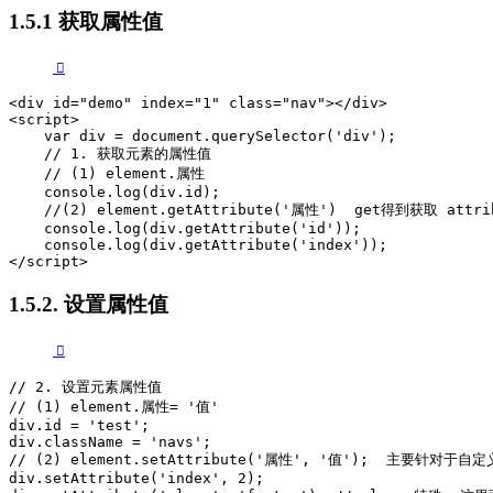
1.5.1 获取属性值
<div id="demo" index="1" class="nav"></div>

<script>

    var div = document.querySelector('div');

    // 1. 获取元素的属性值

    // (1) element.属性

    console.log(div.id);

    //(2) element.getAttribute('属性')  get得到获取
    console.log(div.getAttribute('id'));

    console.log(div.getAttribute('index'));

</script>
1.5.2. 设置属性值
// 2. 设置元素属性值

// (1) element.属性= '值'

div.id = 'test';

div.className = 'navs';

// (2) element.setAttribute('属性', '值');  主要针对于自定
div.setAttribute('index', 2);
