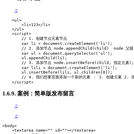
    <ul>

        <li>123</li>

    </ul>

    <script>

        // 1. 创建节点元素节点

        var li = document.createElement('li');

        // 2. 添加节点 node.appendChild(child)  node 
        var ul = document.querySelector('ul');

        ul.appendChild(li);

        // 3. 添加节点 node.insertBefore(child, 指定元素);

        var lili = document.createElement('li');

        ul.insertBefore(lili, ul.children[0]);

        // 4. 我们想要页面添加一个新的元素 ： 1. 创建元素 2. 
    </script>
1.6.9. 案例：简单版发布留言
<body>

    <textarea name="" id=""></textarea>
