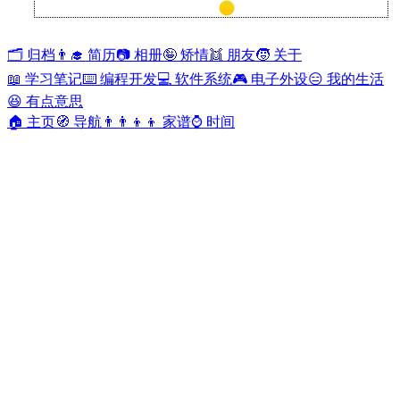
兰开斯特
25°
🗂️ 归档
👨‍🎓 简历
📷 相册
🤪 矫情
👯 朋友
🧒 关于
📖 学习笔记
⌨️ 编程开发
💻 软件系统
🎮 电子外设
😑 我的生活
😆 有点意思
🏠 主页
🧭 导航
👨‍👨‍👦‍👦 家谱
⌚ 时间
「Web编程API」- 02
Yacan Man
•
2017-08-22
•
0 评论
•
1748 阅读