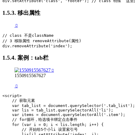
div.setAttribute('class', 'footer'); // class 特殊  
1.5.3. 移出属性
// class 不是className

// 3 移除属性 removeAttribute(属性)    

div.removeAttribute('index');
1.5.4. 案例：tab栏
1550915567627
<script>

    // 获取元素

    var tab_list = document.querySelector('.tab_list');

    var lis = tab_list.querySelectorAll('li');

    var items = document.querySelectorAll('.item');

    // for循环，给选项卡绑定点击事件

    for (var i = 0; i < lis.length; i++) {

        // 开始给5个小li 设置索引号 

        lis[i].setAttribute('index', i);
