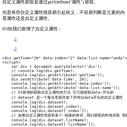
自定义属性获取是通过getAttribute(‘属性’) 获取。
但是有些自定义属性很容易引起歧义，不容易判断是元素的内
置属性还是自定义属性。
H5给我们新增了自定义属性：
<div getTime="20" data-index="2" data-list-name="andy">
<script>

    var div = document.querySelector('div');

    // console.log(div.getTime);

    console.log(div.getAttribute('getTime'));

    div.setAttribute('data-time', 20);

    console.log(div.getAttribute('data-index'));

    console.log(div.getAttribute('data-list-name'));

    // h5新增的获取自定义属性的方法 它只能获取data-开头的

    // dataset 是一个集合里面存放了所有以data开头的自定义属性

    console.log(div.dataset);

    console.log(div.dataset.index);

    console.log(div.dataset['index']);

    // 如果自定义属性里面有多个-链接的单词，我们获取的时候采取 驼
    console.log(div.dataset.listName);

    console.log(div.dataset['listName']);
