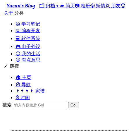
Yacan's Blog
🗂️ 归档
👨‍🎓 简历
📷 相册
🤪 矫情
👯 朋友
🧒
关于
分类
📖 学习笔记
⌨️ 编程开发
💻 软件系统
🎮 电子外设
😑 我的生活
😆 有点意思
🔗 链接
🏠 主页
🧭 导航
👨‍👨‍👦‍👦 家谱
⌚ 时间
搜索
Go!