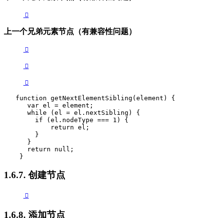
上一个兄弟元素节点（有兼容性问题）
   function getNextElementSibling(element) {

      var el = element;

      while (el = el.nextSibling) {

        if (el.nodeType === 1) {

            return el;

        }

      }

      return null;

    }  
1.6.7. 创建节点
1.6.8. 添加节点