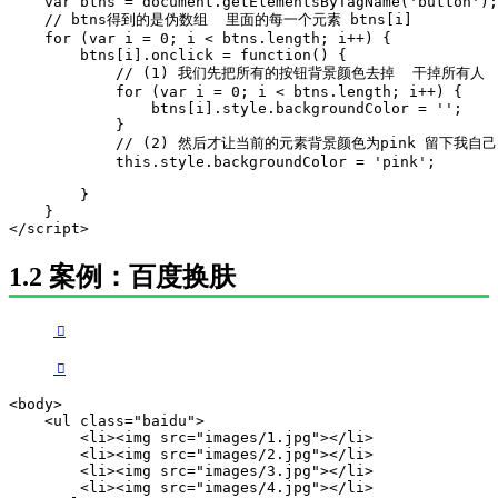
    var btns = document.getElementsByTagName('button');

    // btns得到的是伪数组  里面的每一个元素 btns[i]

    for (var i = 0; i < btns.length; i++) {

        btns[i].onclick = function() {

            // (1) 我们先把所有的按钮背景颜色去掉  干掉所有人

            for (var i = 0; i < btns.length; i++) {

                btns[i].style.backgroundColor = '';

            }

            // (2) 然后才让当前的元素背景颜色为pink 留下我自己

            this.style.backgroundColor = 'pink';

        }

    }

</script>
1.2 案例：百度换肤
<body>

    <ul class="baidu">

        <li><img src="images/1.jpg"></li>

        <li><img src="images/2.jpg"></li>

        <li><img src="images/3.jpg"></li>

        <li><img src="images/4.jpg"></li>
