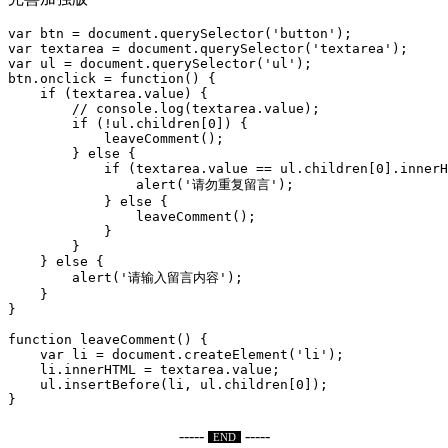
var btn = document.querySelector('button');

var textarea = document.querySelector('textarea');

var ul = document.querySelector('ul');

btn.onclick = function() {

    if (textarea.value) {

        // console.log(textarea.value);

        if (!ul.children[0]) {

            leaveComment();

        } else {

            if (textarea.value == ul.children[0].innerH
                alert('请勿重复留言');

            } else {

                leaveComment();

            }

        }

    } else {

        alert('请输入留言内容');

    }

}

function leaveComment() {

    var li = document.createElement('li');

    li.innerHTML = textarea.value;

    ul.insertBefore(li, ul.children[0]);

}
-----
-----
END