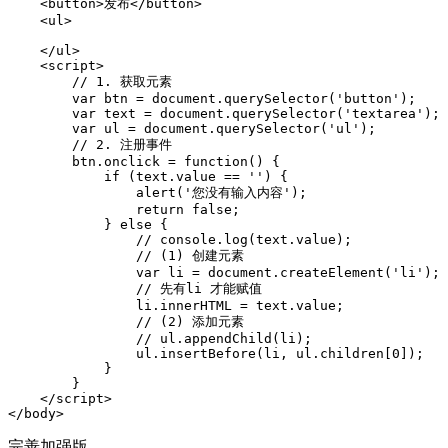
    <button>发布</button>

    <ul>

    </ul>

    <script>

        // 1. 获取元素

        var btn = document.querySelector('button');

        var text = document.querySelector('textarea');

        var ul = document.querySelector('ul');

        // 2. 注册事件

        btn.onclick = function() {

            if (text.value == '') {

                alert('您没有输入内容');

                return false;

            } else {

                // console.log(text.value);

                // (1) 创建元素

                var li = document.createElement('li');

                // 先有li 才能赋值

                li.innerHTML = text.value;

                // (2) 添加元素

                // ul.appendChild(li);

                ul.insertBefore(li, ul.children[0]);

            }

        }

    </script>

</body>
完善加强版