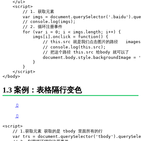
    </ul>

    <script>

        // 1. 获取元素 

        var imgs = document.querySelector('.baidu').que
        // console.log(imgs);

        // 2. 循环注册事件 

        for (var i = 0; i < imgs.length; i++) {

            imgs[i].onclick = function() {

                // this.src 就是我们点击图片的路径   images/
                // console.log(this.src);

                // 把这个路径 this.src 给body 就可以了

                document.body.style.backgroundImage = '
            }

        }

    </script>

</body>
1.3 案例：表格隔行变色
<script>

    // 1.获取元素 获取的是 tbody 里面所有的行

    var trs = document.querySelector('tbody').querySele