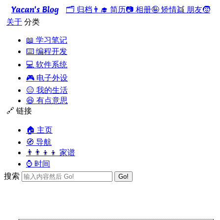
Yacan's Blog
🗂️ 归档
👨‍🎓 简历
📷 相册
🤪 矫情
👯 朋友
🧒
关于
分类
📖 学习笔记
⌨️ 编程开发
💻 软件系统
🎮 电子外设
😑 我的生活
😆 有点意思
🔗 链接
🏠 主页
🧭 导航
👨‍👨‍👦‍👦 家谱
⌚ 时间
搜索
Go!