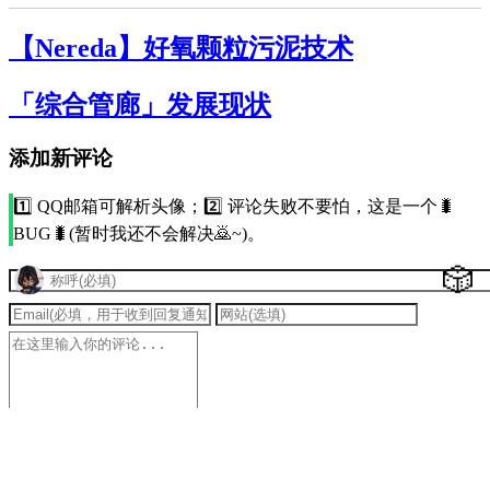
【Nereda】好氧颗粒污泥技术
「综合管廊」发展现状
添加新评论
1️⃣ QQ邮箱可解析头像；2️⃣ 评论失败不要怕，这是一个🐛
BUG🐛(暂时我还不会解决🙇~)。
🎲
提交评论(Ctrl+Enter)