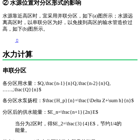
② 水源位置对分区形式的影响
水源靠近高区时，宜采用并联分区，如下(a)图所示；水源远
离高区时，以串联分区为好，以免接到高区的输水管造价过
高，如下(b)图所示。
水力计算
串联分区
各分区用水量：$Q,\frac{n-1}{n}Q,\frac{n-2}{n}Q,
……,\frac{Q}{n}$
各分区水泵扬程：$\frac{H_p}{n}=\frac{\Delta Z+\sum h}{n}$
分区后的供水能量：$E_n=\frac{n+1}{2n}E$
当分为2区时，得$E_2=\frac{3}{4}E$，节约1/4的
能量。