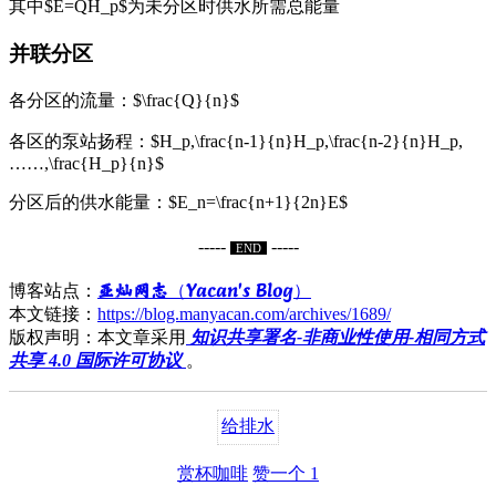
其中$E=QH_p$为未分区时供水所需总能量
并联分区
各分区的流量：$\frac{Q}{n}$
各区的泵站扬程：$H_p,\frac{n-1}{n}H_p,\frac{n-2}{n}H_p,
……,\frac{H_p}{n}$
分区后的供水能量：$E_n=\frac{n+1}{2n}E$
-----
-----
END
亚灿网志（Yacan's Blog）
博客站点：
本文链接：
https://blog.manyacan.com/archives/1689/
版权声明：本文章采用
知识共享署名-非商业性使用-相同方式
共享 4.0 国际许可协议
。
给排水
赏杯咖啡
赞一个
1