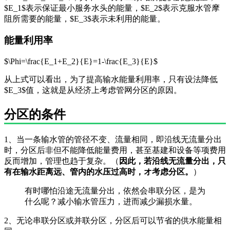
$E_1$表示保证最小服务水头的能量，$E_2$表示克服水管摩
阻所需要的能量，$E_3$表示未利用的能量。
能量利用率
$\Phi=\frac{E_1+E_2}{E}=1-\frac{E_3}{E}$
从上式可以看出，为了提高输水能量利用率，只有设法降低
$E_3$值，这就是从经济上考虑管网分区的原因。
分区的条件
1、当一条输水管的管径不变、流量相同，即沿线无流量分出
时，分区后非但不能降低能量费用，甚至基建和设备等项费用
反而增加，管理也趋于复杂。（
因此，若沿线无流量分出，只
有在输水距离远、管内的水压过高时，オ考虑分区。
）
有时哪怕沿途无流量分出，依然会串联分区，是为
什么呢？减小输水管压力，进而减少漏损水量。
2、无论串联分区或并联分区，分区后可以节省的供水能量相