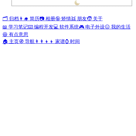
兰开斯特
26°
🗂️ 归档
👨‍🎓 简历
📷 相册
🤪 矫情
👯 朋友
🧒 关于
📖 学习笔记
⌨️ 编程开发
💻 软件系统
🎮 电子外设
😑 我的生活
😆 有点意思
🏠 主页
🧭 导航
👨‍👨‍👦‍👦 家谱
⌚ 时间
【分区给水】能量利用
Yacan Man
•
2020-03-11
•
0 评论
•
2588 阅读