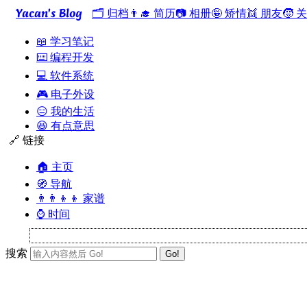
Yacan's Blog
🗂️ 归档
👨‍🎓 简历
📷 相册
🤪 矫情
👯 朋友
🧒 
📖 学习笔记
⌨️ 编程开发
💻 软件系统
🎮 电子外设
😑 我的生活
😆 有点意思
🔗 链接
🏠 主页
🧭 导航
👨‍👨‍👦‍👦 家谱
⌚ 时间
搜索
Go!