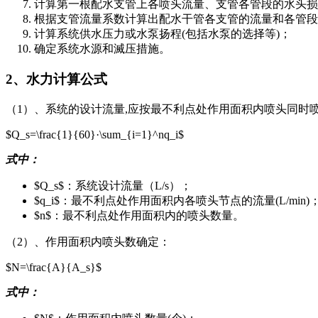
计算第一根配水支管上各喷头流量、支管各管段的水头损
根据支管流量系数计算出配水干管各支管的流量和各管段
计算系统供水压力或水泵扬程(包括水泵的选择等)；
确定系统水源和滅压措施。
2、水力计算公式
（1）、系统的设计流量,应按最不利点处作用面积内喷头同时
$Q_s=\frac{1}{60}·\sum_{i=1}^nq_i$
式中：
$Q_s$：系统设计流量（L/s）；
$q_i$：最不利点处作用面积内各喷头节点的流量(L/min)
$n$：最不利点处作用面积内的喷头数量。
（2）、作用面积内喷头数确定：
$N=\frac{A}{A_s}$
式中：