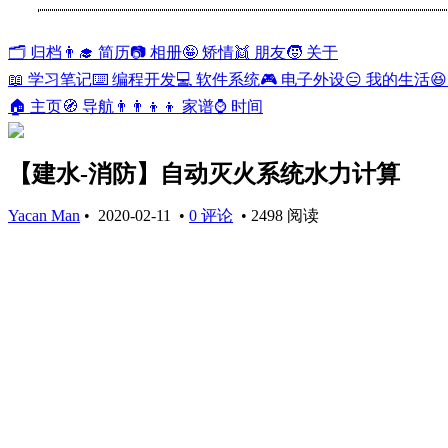
🗂️ 归档
👨‍🎓 简历
📷 相册
🤪 矫情
👯 朋友
🧒 关于
📖 学习笔记
⌨️ 编程开发
💻 软件系统
🎮 电子外设
😑 我的生活

🏠 主页
🧭 导航
👨‍👨‍👦‍👦 家谱
⌚ 时间
【建水-消防】自动灭火系统水力计算
Yacan Man
•
2020-02-11
•
0 评论
•
2498 阅读