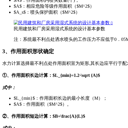
$N$：作用面积内喷头数量(个)；
$A$：相应危险等级作用面积（$M^2$）
$A_s$：喷头保护面积（$M^2$）
民用建筑和厂房采用湿式系统的设计基本参数
注：系统最不利点处洒水喷头的工作压力不应低于0．05M
3、作用面积形状确定
水力计算选择最不利点处作用面积宣为矩形,其长边应平行于配水
①、作用面积长边计算：$L_{min}=1.2·\sqrt {A}$
式中：
$L_{min}$：作用面积长边的最小长度（M）；
$A$：作用面积（$M^2$）。
②、作用面积短边计算：$B=\frac{A}{L}$