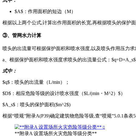
式中：
$A$：作用面积的短边（M）
根据以上两个公式,计算出作用面积的长宽,再根据喷头的保护
③、管网水力计算
喷头的出流量可根据保护面积和喷水强度,以及喷头作用压力求
a、根据保护面积和喷水强度求喷头的出流量公式：$q=D×A_s$
式中：
$q$：喷头的出流量（L/min）；
$D$：相应危险等级的设计喷水强度（$L/(min・M^2）$）
$A_s$：喷头的保护面积($m^2$)
根据“喷规”附录A(P39)确定建筑物危险等级,查“喷规”5.0.1条
**附录A 设置场所火灾危险等级分类**