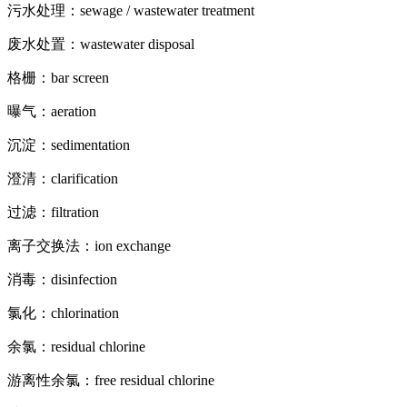
污水处理：sewage / wastewater treatment
废水处置：wastewater disposal
格栅：bar screen
曝气：aeration
沉淀：sedimentation
澄清：clarification
过滤：filtration
离子交换法：ion exchange
消毒：disinfection
氯化：chlorination
余氯：residual chlorine
游离性余氯：free residual chlorine