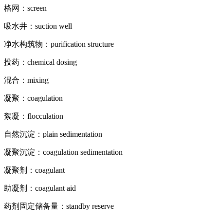
格网：screen
吸水井：suction well
净水构筑物：purification structure
投药：chemical dosing
混合：mixing
凝聚：coagulation
絮凝：flocculation
自然沉淀：plain sedimentation
凝聚沉淀：coagulation sedimentation
凝聚剂：coagulant
助凝剂：coagulant aid
药剂固定储备量：standby reserve