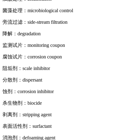
菌藻处理：microbiological control
旁流过滤：side-stream filtration
降解：degradation
监测试片：monitoring coupon
腐蚀试片：corrosion coupon
阻垢剂：scale inhibitor
分散剂：dispersant
蚀剂：corrosion inhibitor
杀生物剂：biocide
剥离剂：stripping agent
表面活性剂：surfactant
消泡剂：defoaming agent