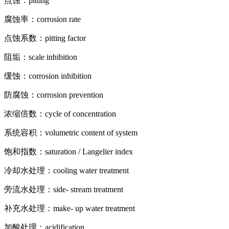
点蚀：pitting
腐蚀率：corrosion rate
点蚀系数：pitting factor
阻垢：scale inhibition
缓蚀：corrosion inhibition
防腐蚀：corrosion prevention
浓缩倍数：cycle of concentration
系统容积：volumetric content of system
饱和指数：saturation / Langelier index
冷却水处理：cooling water treatment
旁流水处理：side- stream treatment
补充水处理：make- up water treatment
加酸处理：acidification