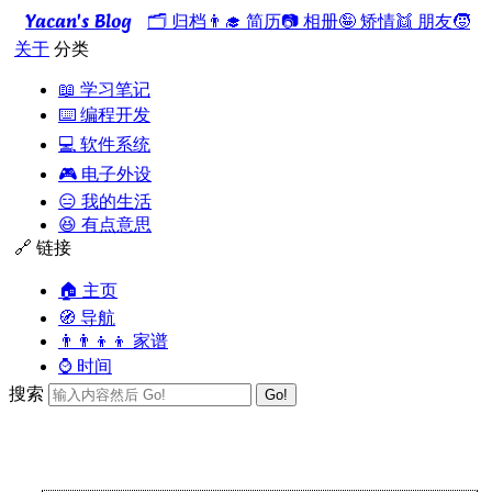
Yacan's Blog
🗂️ 归档
👨‍🎓 简历
📷 相册
🤪 矫情
👯 朋友
🧒
关于
分类
📖 学习笔记
⌨️ 编程开发
💻 软件系统
🎮 电子外设
😑 我的生活
😆 有点意思
🔗 链接
🏠 主页
🧭 导航
👨‍👨‍👦‍👦 家谱
⌚ 时间
搜索
Go!