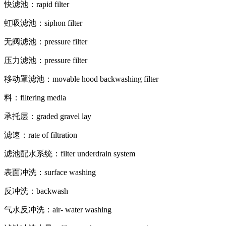
快滤池：rapid filter
虹吸滤池：siphon filter
无阀滤池：pressure filter
压力滤池：pressure filter
移动罩滤池：movable hood backwashing filter
料：filtering media
承托层：graded gravel lay
滤速：rate of filtration
滤池配水系统：filter underdrain system
表面冲洗：surface washing
反冲洗：backwash
气水反冲洗：air- water washing