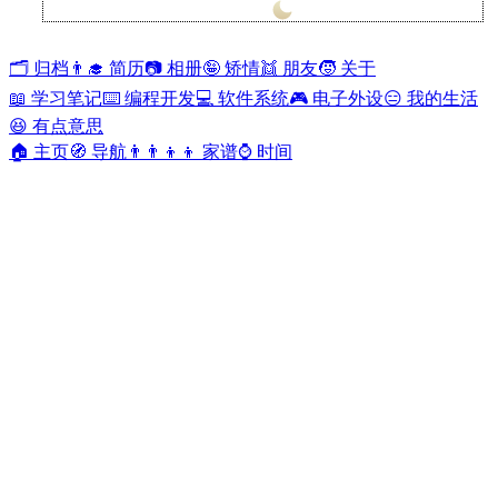
兰开斯特
28°
🗂️ 归档
👨‍🎓 简历
📷 相册
🤪 矫情
👯 朋友
🧒 关于
📖 学习笔记
⌨️ 编程开发
💻 软件系统
🎮 电子外设
😑 我的生活
😆 有点意思
🏠 主页
🧭 导航
👨‍👨‍👦‍👦 家谱
⌚ 时间
给排水专业词汇—B部分
Yacan Man
•
2020-02-05
•
0 评论
•
3173 阅读