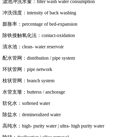
滤池冲洗水量：filter wash water consumption
冲洗强度：intensity of back washing
膨胀率：percentage of bed-expansion
除铁接触氧化法：contact-oxidation
清水池：clean- water reservoir
配水管网：distribution / pipe system
环状管网：pipe network
枝状管网：branch system
水管支墩：buttress / anchorage
软化水：softened water
除盐水：demineralized water
高纯水：high- purity water | ultra- high purity water