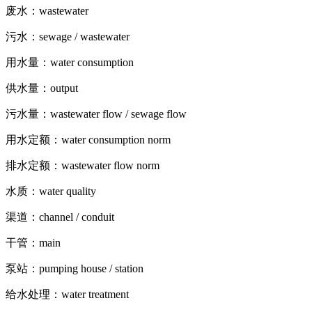
废水：wastewater
污水：sewage / wastewater
用水量：water consumption
供水量：output
污水量：wastewater flow / sewage flow
用水定额：water consumption norm
排水定额：wastewater flow norm
水质：water quality
渠道：channel / conduit
干管：main
泵站：pumping house / station
给水处理：water treatment