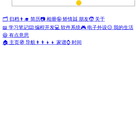
兰开斯特
27°
🗂️ 归档
👨‍🎓 简历
📷 相册
🤪 矫情
👯 朋友
🧒 关于
📖 学习笔记
⌨️ 编程开发
💻 软件系统
🎮 电子外设
😑 我的生活
😆 有点意思
🏠 主页
🧭 导航
👨‍👨‍👦‍👦 家谱
⌚ 时间
包含标签 "天正给排水" 的文章