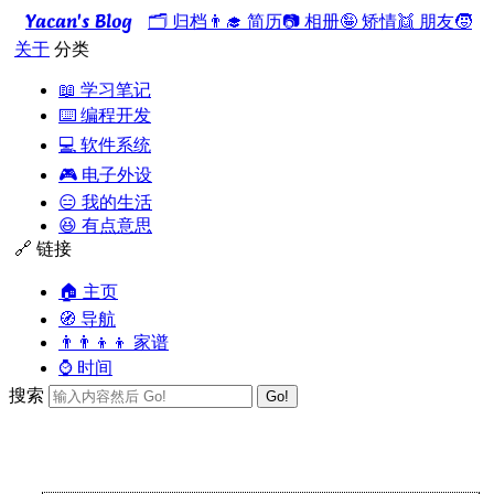
Yacan's Blog
🗂️ 归档
👨‍🎓 简历
📷 相册
🤪 矫情
👯 朋友
🧒
关于
分类
📖 学习笔记
⌨️ 编程开发
💻 软件系统
🎮 电子外设
😑 我的生活
😆 有点意思
🔗 链接
🏠 主页
🧭 导航
👨‍👨‍👦‍👦 家谱
⌚ 时间
搜索
Go!